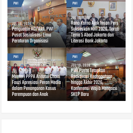
PWI
PWI
JUL 15, 2026
Rano Karno Ajak Insan Pers
JUL 16, 2026
Penguatan AD/ART, PWI
Sukseskan MHT 2026, Soroti
Pusat Sosialisasi Lima
Tema 5 Abad Jakarta dan
Peraturan Organisasi
Literasi Bank Jakarta
PWI
PWI
JUL 10, 2026
PWI Pusat Tetapkan
JUL 14, 2026
Menteri PPPA Arifatul Choiri
Reaktivasi Keanggotaan
Fauzi Apresiasi Peran Media
hingga Akhir 2026,
dalam Penanganan Kasus
Konferensi Wajib Mengacu
Perempuan dan Anak
SKEP Baru