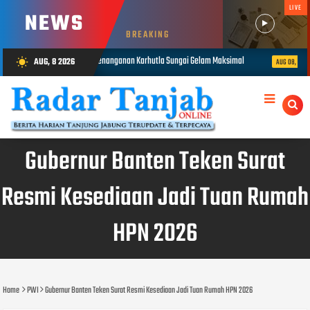
LIVE
NEWS
BREAKING
nganan Karhutla Sungai Gelam Maksimal
1.848 Personel Gabungan Disi
AUG, 8 2026
wb_sunny
AUG 08, 2026
Gubernur Banten Teken Surat
Resmi Kesediaan Jadi Tuan Rumah
HPN 2026
Home
PWI
Gubernur Banten Teken Surat Resmi Kesediaan Jadi Tuan Rumah HPN 2026