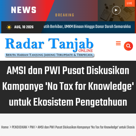
LIVE
NEWS
BREAKING
naan Hingga Donor Darah Semarakkan HUT RI ke-81 di PTPN IV Regional IV
AUG, 10 2026
wb_sunny
AUG 10, 2026
AMSI dan PWI Pusat Diskusikan
Kampanye 'No Tax for Knowledge'
untuk Ekosistem Pengetahuan
Home
PENDIDIKAN
PWI
AMSI dan PWI Pusat Diskusikan Kampanye 'No Tax for Knowledge' untuk Ekosi