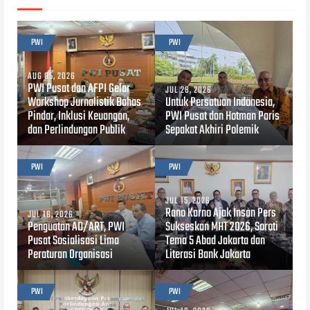
PWI
PWI
AUG 05, 2026
PWI Pusat dan AFPI Gelar
JUL 28, 2026
Workshop Jurnalistik Bahas
Untuk Persatuan Indonesia,
Pindar, Inklusi Keuangan,
PWI Pusat dan Hotman Paris
dan Perlindungan Publik
Sepakat Akhiri Polemik
PWI
PWI
JUL 15, 2026
Rano Karno Ajak Insan Pers
JUL 16, 2026
Penguatan AD/ART, PWI
Sukseskan MHT 2026, Soroti
Pusat Sosialisasi Lima
Tema 5 Abad Jakarta dan
Peraturan Organisasi
Literasi Bank Jakarta
PWI
PWI