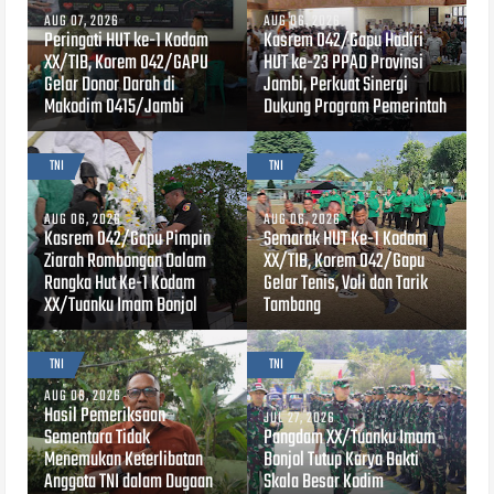
AUG 07, 2026
AUG 06, 2026
Peringati HUT ke-1 Kodam
Kasrem 042/Gapu Hadiri
XX/TIB, Korem 042/GAPU
HUT ke-23 PPAD Provinsi
Gelar Donor Darah di
Jambi, Perkuat Sinergi
Makodim 0415/Jambi
Dukung Program Pemerintah
TNI
TNI
AUG 06, 2026
AUG 06, 2026
Kasrem 042/Gapu Pimpin
Semarak HUT Ke-1 Kodam
Ziarah Rombongan Dalam
XX/TIB, Korem 042/Gapu
Rangka Hut Ke-1 Kodam
Gelar Tenis, Voli dan Tarik
XX/Tuanku Imam Bonjol
Tambang
TNI
TNI
AUG 06, 2026
Hasil Pemeriksaan
JUL 27, 2026
Sementara Tidak
Pangdam XX/Tuanku Imam
Menemukan Keterlibatan
Bonjol Tutup Karya Bakti
Anggota TNI dalam Dugaan
Skala Besar Kodim