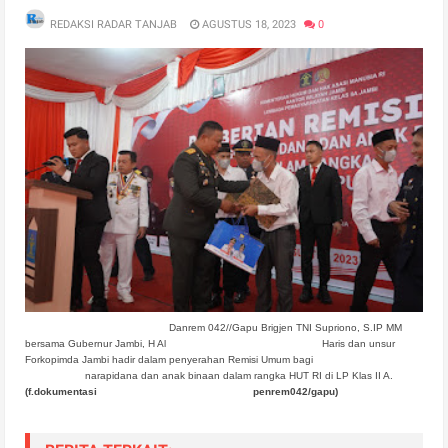
REDAKSI RADAR TANJAB
AGUSTUS 18, 2023
0
Danrem 042//Gapu Brigjen TNI Supriono, S.IP MM
bersama Gubernur Jambi, H Al
Haris dan unsur
Forkopimda Jambi hadir dalam penyerahan Remisi Umum bagi
narapidana dan anak binaan dalam rangka HUT RI di LP Klas II A.
(f.dokumentasi
penrem042/gapu)