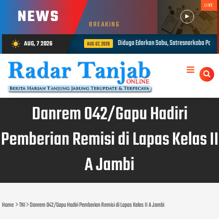
LIVE
NEWS
BREAKING
Diduga Edarkan Sabu, Satresnarkoba Polres Tanjab Barat Amankan Seoran
AUG, 7 2026
wb_sunny
AUG 07, 2026
Danrem 042/Gapu Hadiri
Pemberian Remisi di Lapas Kelas II
A Jambi
Home
TNI
Danrem 042/Gapu Hadiri Pemberian Remisi di Lapas Kelas II A Jambi