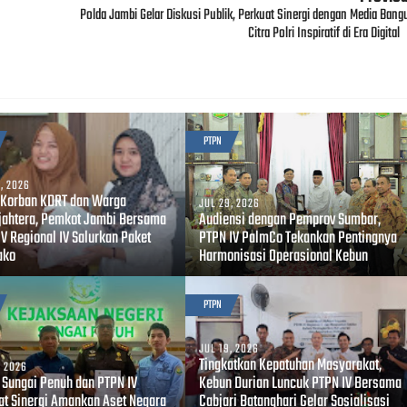
Polda Jambi Gelar Diskusi Publik, Perkuat Sinergi dengan Media Bang
Citra Polri Inspiratif di Era Digital
PTPN
, 2026
 Korban KDRT dan Warga
JUL 29, 2026
jahtera, Pemkot Jambi Bersama
Audiensi dengan Pemprov Sumbar,
V Regional IV Salurkan Paket
PTPN IV PalmCo Tekankan Pentingnya
ako
Harmonisasi Operasional Kebun
PTPN
JUL 19, 2026
Tingkatkan Kepatuhan Masyarakat,
, 2026
i Sungai Penuh dan PTPN IV
Kebun Durian Luncuk PTPN IV Bersama
at Sinergi Amankan Aset Negara
Cabjari Batanghari Gelar Sosialisasi