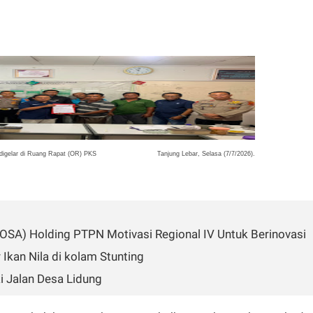
 digelar di Ruang Rapat (OR) PKS Tanjung Lebar, Selasa (7/7/2026).
 (OSA) Holding PTPN Motivasi Regional IV Untuk Berinovasi
Ikan Nila di kolam Stunting
ki Jalan Desa Lidung