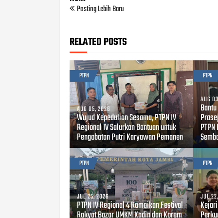
Posting Lebih Baru
RELATED POSTS
PTPN
PTPN
AUG 03
Bantu
AUG 05, 2026
Wujud Kepedulian Sesama, PTPN IV
Prase
Regional IV Salurkan Bantuan untuk
PTPN I
Pengobatan Putri Karyawan Pemanen
Semb
PTPN
PTPN
JUL 25, 2026
JUL 22
PTPN IV Regional 4 Ramaikan Festival
Kejar
Rakyat Bazar UMKM Kadin dan Korem
Perku