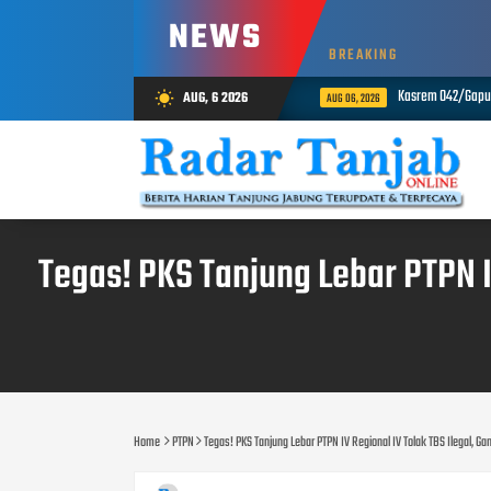
NEWS
BREAKING
n Rekrutmen Bintara Polri, Dua Personel Diamankan
Kasrem 042/Gapu 
AUG, 6 2026
wb_sunny
AUG 06, 2026
Tegas! PKS Tanjung Lebar PTPN I
Home
PTPN
Tegas! PKS Tanjung Lebar PTPN IV Regional IV Tolak TBS Ilegal, 