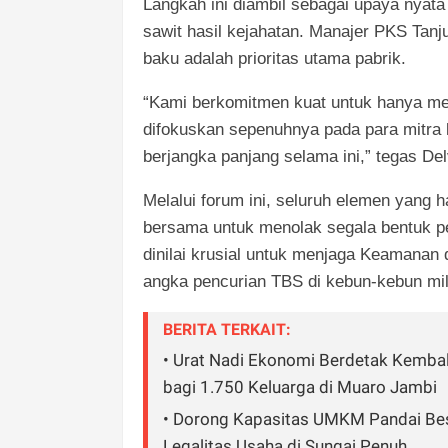
Langkah ini diambil sebagai upaya nyat
sawit hasil kejahatan. Manajer PKS Tan
baku adalah prioritas utama pabrik.
“Kami berkomitmen kuat untuk hanya me
difokuskan sepenuhnya pada para mitra k
berjangka panjang selama ini,” tegas Del
Melalui forum ini, seluruh elemen yan
bersama untuk menolak segala bentuk pe
dinilai krusial untuk menjaga Keamanan
angka pencurian TBS di kebun-kebun mil
BERITA TERKAIT:
• Urat Nadi Ekonomi Berdetak Kembal
bagi 1.750 Keluarga di Muaro Jambi
• Dorong Kapasitas UMKM Pandai Besi
Legalitas Usaha di Sungai Penuh