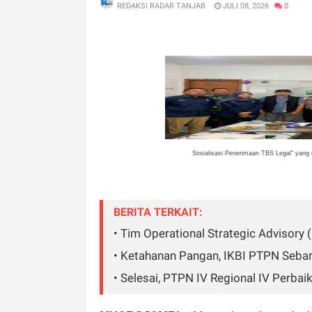
REDAKSI RADAR TANJAB
JULI 08, 2026
0
Sosialisasi Penerimaan TBS Legal" yang
BERITA TERKAIT:
• Tim Operational Strategic Advisory
• Ketahanan Pangan, IKBI PTPN Sebar 
• Selesai, PTPN IV Regional IV Perbai