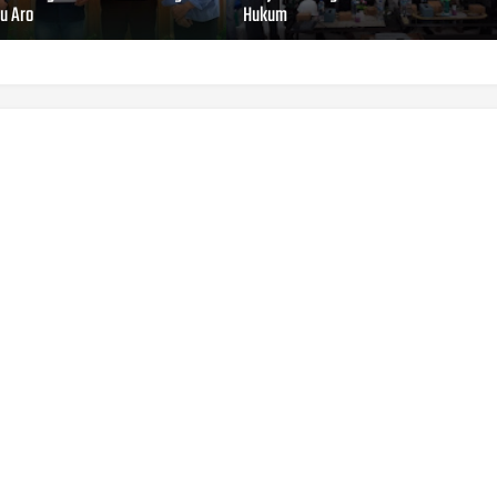
yu Aro
Hukum