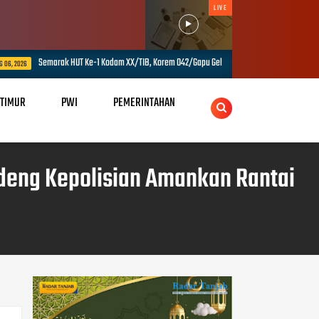
LIVE
Semarak HUT Ke-1 Kodam XX/TIB, Korem 042/Gapu Gelar Tenis, Voli dan Tarik Tamb
 06, 2026
 TIMUR
PWI
PEMERINTAHAN
andeng Kepolisian Amankan Rantai