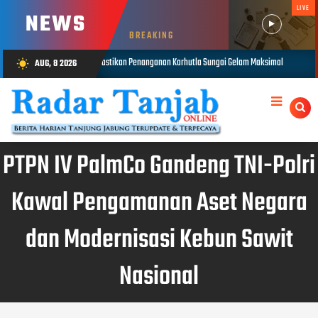
LIVE
NEWS
BREAKING
 Penanganan Karhutla Sungai Gelam Maksimal
1.848 Personel Gabungan
AUG, 8 2026
wb_sunny
AUG 08, 2026
PTPN IV PalmCo Gandeng TNI-Polri
Kawal Pengamanan Aset Negara
dan Modernisasi Kebun Sawit
Nasional