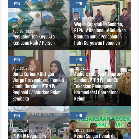
PTPN
PTPN
AUG 05, 2026
Wujud Kepedulian Sesama,
PTPN IV Regional IV Salurkan
AUG 07, 2026
Penjualan Teh Kayu Aro
Bantuan untuk Pengobatan
Kemasan Naik 7 Persen
Putri Karyawan Pemanen
PTPN
PTPN
AUG 03, 2026
JUL 29, 2026
Bantu Korban KDRT dan
Audiensi dengan Pemprov
Warga Prasejahtera, Pemkot
Sumbar, PTPN IV PalmCo
Jambi Bersama PTPN IV
Tekankan Pentingnya
Regional IV Salurkan Paket
Harmonisasi Operasional
Sembako
Kebun
PTPN
PTPN
JUL 25, 2026
JUL 22, 2026
PTPN IV Regional 4
Kejari Sungai Penuh dan