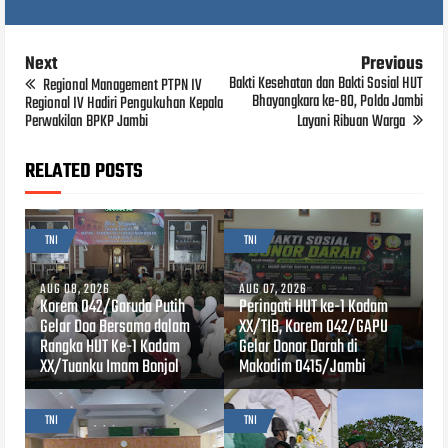
Next
Previous
Bakti Kesehatan dan Bakti Sosial HUT
Regional Management PTPN IV
Bhayangkara ke-80, Polda Jambi
Regional IV Hadiri Pengukuhan Kepala
Perwakilan BPKP Jambi
Layani Ribuan Warga
RELATED POSTS
TNI
TNI
AUG 08, 2026
AUG 07, 2026
Korem 042/Garuda Putih
Peringati HUT ke-1 Kodam
Gelar Doa Bersama dalam
XX/TIB, Korem 042/GAPU
Rangka HUT Ke-1 Kodam
Gelar Donor Darah di
XX/Tuanku Imam Bonjol
Makodim 0415/Jambi
TNI
TNI