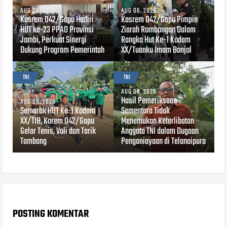
AUG 06, 2026
AUG 06, 2026
Kasrem 042/Gapu Hadiri
Kasrem 042/Gapu Pimpin
HUT ke-23 PPAD Provinsi
Ziarah Rombongan Dalam
Jambi, Perkuat Sinergi
Rangka Hut Ke-1 Kodam
Dukung Program Pemerintah
XX/Tuanku Imam Bonjol
TNI
TNI
AUG 06, 2026
Hasil Pemeriksaan
AUG 06, 2026
Semarak HUT Ke-1 Kodam
Sementara Tidak
XX/TIB, Korem 042/Gapu
Menemukan Keterlibatan
Gelar Tenis, Voli dan Tarik
Anggota TNI dalam Dugaan
Tambang
Penganiayaan di Telanaipura
POSTING KOMENTAR