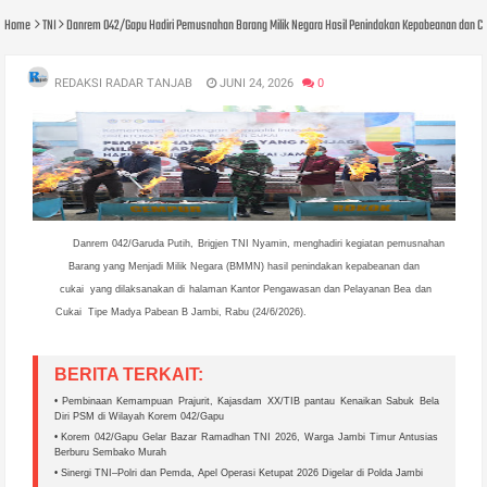
Home
TNI
Danrem 042/Gapu Hadiri Pemusnahan Barang Milik Negara Hasil Penindakan Kepabeanan dan C
REDAKSI RADAR TANJAB
JUNI 24, 2026
0
Danrem 042/Garuda Putih, Brigjen TNI Nyamin, menghadiri kegiatan pemusnahan
Barang yang Menjadi Milik Negara (BMMN) hasil penindakan kepabeanan dan
cukai yang dilaksanakan di halaman Kantor Pengawasan dan Pelayanan Bea dan
Cukai Tipe Madya Pabean B Jambi, Rabu (24/6/2026).
BERITA TERKAIT:
• Pembinaan Kemampuan Prajurit, Kajasdam XX/TIB pantau Kenaikan Sabuk Bela
Diri PSM di Wilayah Korem 042/Gapu
• Korem 042/Gapu Gelar Bazar Ramadhan TNI 2026, Warga Jambi Timur Antusias
Berburu Sembako Murah
• Sinergi TNI–Polri dan Pemda, Apel Operasi Ketupat 2026 Digelar di Polda Jambi