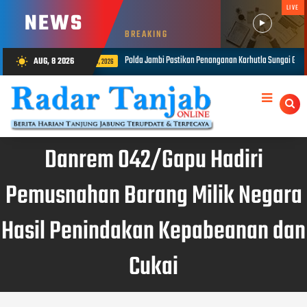
LIVE
NEWS
BREAKING
astikan Penanganan Karhutla Sungai Gelam Maksimal
1.848 Personel G
AUG, 8 2026
wb_sunny
AUG 08, 2026
Danrem 042/Gapu Hadiri
Pemusnahan Barang Milik Negara
Hasil Penindakan Kepabeanan dan
Cukai