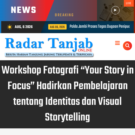
LIVE
NEWS
BREAKING
Polda Jambi Proses Tegas Dugaan Penipuan Rekrutmen Bintara Polri, Dua Personel Di
AUG, 6 2026
wb_sunny
2026
Workshop Fotografi “Your Story in
Focus” Hadirkan Pembelajaran
tentang Identitas dan Visual
Storytelling