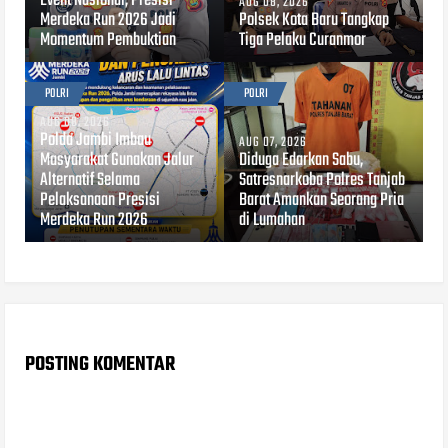
Event Nasional, Presisi
AUG 08, 2026
Merdeka Run 2026 Jadi
Polsek Kota Baru Tangkap
Momentum Pembuktian
Tiga Pelaku Curanmor
POLRI
POLRI
AUG 08, 2026
Polda Jambi Imbau
AUG 07, 2026
Masyarakat Gunakan Jalur
Diduga Edarkan Sabu,
Alternatif Selama
Satresnarkoba Polres Tanjab
Pelaksanaan Presisi
Barat Amankan Seorang Pria
Merdeka Run 2026
di Lumahan
POSTING KOMENTAR