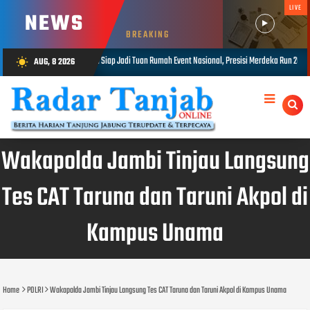
LIVE
NEWS
BREAKING
 Event Nasional, Presisi Merdeka Run 2026 Jadi Momentum Pembuktian
AUG, 8 2026
wb_sunny
AUG 08, 2026
Wakapolda Jambi Tinjau Langsung
Tes CAT Taruna dan Taruni Akpol di
Kampus Unama
Home
POLRI
Wakapolda Jambi Tinjau Langsung Tes CAT Taruna dan Taruni Akpol di Kampus Unama