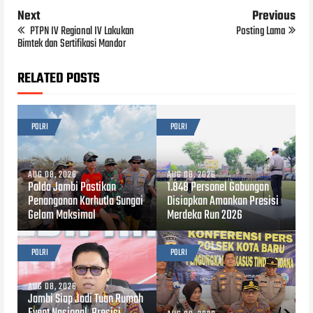
Next
Previous
PTPN IV Regional IV Lakukan
Posting Lama
Bimtek dan Sertifikasi Mandor
RELATED POSTS
POLRI
POLRI
AUG 08, 2026
AUG 08, 2026
Polda Jambi Pastikan
1.848 Personel Gabungan
Penanganan Karhutla Sungai
Disiapkan Amankan Presisi
Gelam Maksimal
Merdeka Run 2026
POLRI
POLRI
AUG 08, 2026
Jambi Siap Jadi Tuan Rumah