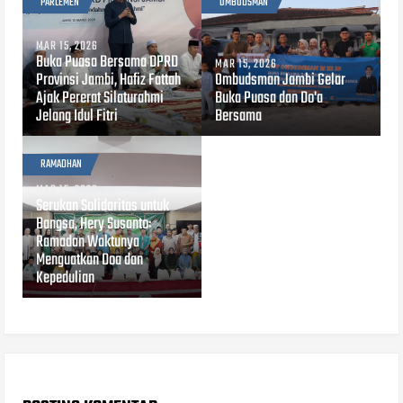
PARLEMEN
OMBUDSMAN
MAR 15, 2026
Buka Puasa Bersama DPRD
MAR 15, 2026
Provinsi Jambi, Hafiz Fattah
Ombudsman Jambi Gelar
Ajak Pererat Silaturahmi
Buka Puasa dan Do'a
Jelang Idul Fitri
Bersama
RAMADHAN
MAR 15, 2026
Serukan Solidaritas untuk
Bangsa, Hery Susanto:
Ramadan Waktunya
Menguatkan Doa dan
Kepedulian