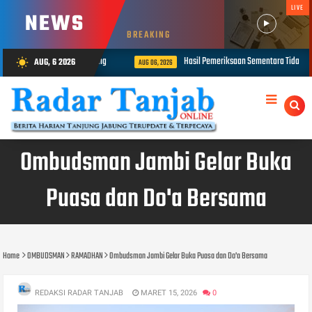
LIVE
NEWS
BREAKING
is, Voli dan Tarik Tambang
Hasil Pemeriksaan Sementara Tidak Menem
AUG, 6 2026
wb_sunny
AUG 06, 2026
Ombudsman Jambi Gelar Buka
Puasa dan Do'a Bersama
Home
OMBUDSMAN
RAMADHAN
Ombudsman Jambi Gelar Buka Puasa dan Do'a Bersama
REDAKSI RADAR TANJAB
MARET 15, 2026
0