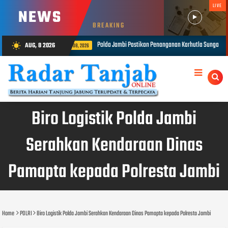
LIVE
NEWS
BREAKING
i Pastikan Penanganan Karhutla Sungai Gelam Maksimal
1.848 Persone
AUG, 8 2026
wb_sunny
AUG 08, 2026
Biro Logistik Polda Jambi
Serahkan Kendaraan Dinas
Pamapta kepada Polresta Jambi
Home
POLRI
Biro Logistik Polda Jambi Serahkan Kendaraan Dinas Pamapta kepada Polresta Jambi