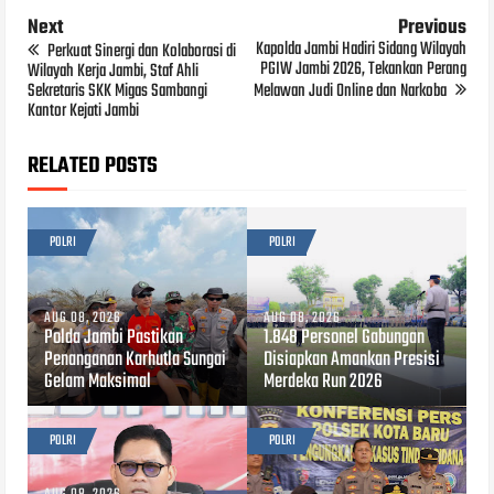
Next
Previous
Kapolda Jambi Hadiri Sidang Wilayah
Perkuat Sinergi dan Kolaborasi di
PGIW Jambi 2026, Tekankan Perang
Wilayah Kerja Jambi, Staf Ahli
Sekretaris SKK Migas Sambangi
Melawan Judi Online dan Narkoba
Kantor Kejati Jambi
RELATED POSTS
POLRI
POLRI
AUG 08, 2026
AUG 08, 2026
Polda Jambi Pastikan
1.848 Personel Gabungan
Penanganan Karhutla Sungai
Disiapkan Amankan Presisi
Gelam Maksimal
Merdeka Run 2026
POLRI
POLRI