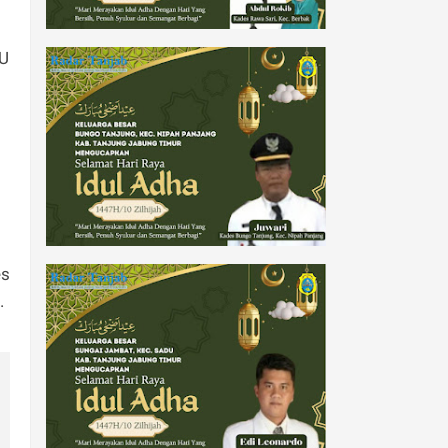
oU
es
.