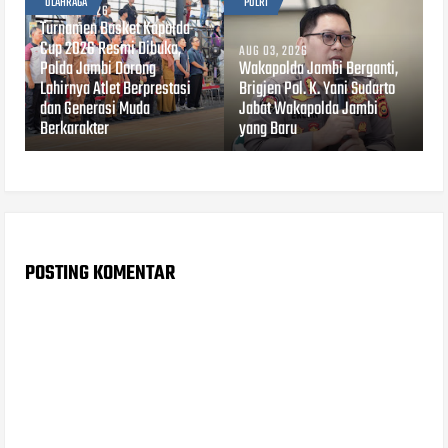
OLAHRAGA
POLRI
AUG 03, 2026
Turnamen Basket Kapolda
Cup 2026 Resmi Dibuka,
AUG 03, 2026
Polda Jambi Dorong
Wakapolda Jambi Berganti,
Lahirnya Atlet Berprestasi
Brigjen Pol. K. Yani Sudarto
dan Generasi Muda
Jabat Wakapolda Jambi
Berkarakter
yang Baru
POSTING KOMENTAR