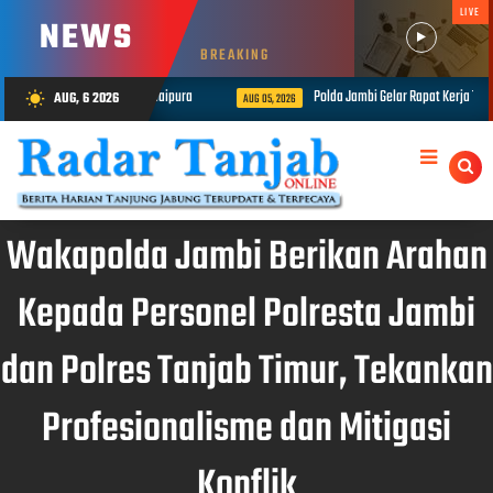
LIVE
NEWS
BREAKING
 Penganiayaan di Telanaipura
Polda Jambi Gelar Rapat Kerja Teknis Bi
AUG, 6 2026
wb_sunny
AUG 05, 2026
Wakapolda Jambi Berikan Arahan
Kepada Personel Polresta Jambi
dan Polres Tanjab Timur, Tekankan
Profesionalisme dan Mitigasi
Konflik