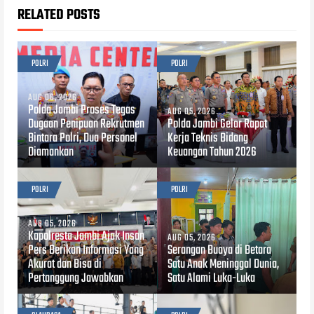
RELATED POSTS
POLRI
POLRI
AUG 06, 2026
Polda Jambi Proses Tegas
AUG 05, 2026
Dugaan Penipuan Rekrutmen
Polda Jambi Gelar Rapat
Bintara Polri, Dua Personel
Kerja Teknis Bidang
Diamankan
Keuangan Tahun 2026
POLRI
POLRI
AUG 05, 2026
Kapolresta Jambi Ajak Insan
AUG 05, 2026
Pers Berikan Informasi Yang
Serangan Buaya di Betara
Akurat dan Bisa di
Satu Anak Meninggal Dunia,
Pertanggung Jawabkan
Satu Alami Luka-Luka