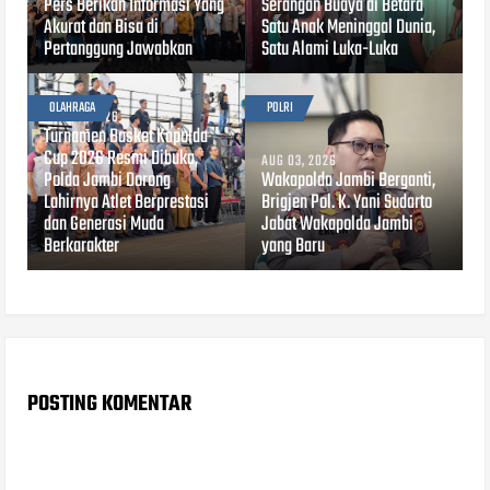
Pers Berikan Informasi Yang
Serangan Buaya di Betara
Akurat dan Bisa di
Satu Anak Meninggal Dunia,
Pertanggung Jawabkan
Satu Alami Luka-Luka
OLAHRAGA
POLRI
AUG 03, 2026
Turnamen Basket Kapolda
Cup 2026 Resmi Dibuka,
AUG 03, 2026
Polda Jambi Dorong
Wakapolda Jambi Berganti,
Lahirnya Atlet Berprestasi
Brigjen Pol. K. Yani Sudarto
dan Generasi Muda
Jabat Wakapolda Jambi
Berkarakter
yang Baru
POSTING KOMENTAR