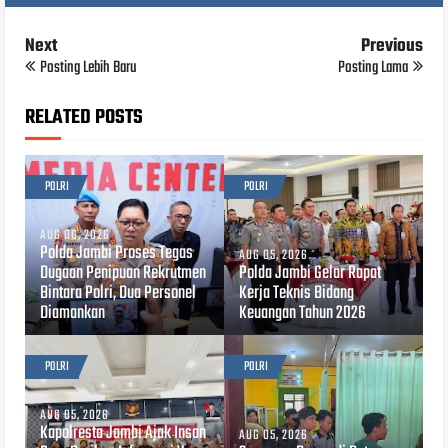
Next
Previous
Posting Lebih Baru
Posting Lama
RELATED POSTS
POLRI
POLRI
AUG 06, 2026
Polda Jambi Proses Tegas
AUG 05, 2026
Dugaan Penipuan Rekrutmen
Polda Jambi Gelar Rapat
Bintara Polri, Dua Personel
Kerja Teknis Bidang
Diamankan
Keuangan Tahun 2026
POLRI
POLRI
AUG 05, 2026
Kapolresta Jambi Ajak Insan
AUG 05, 2026