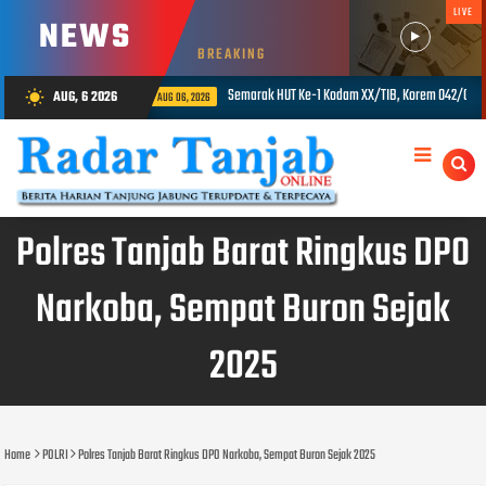
LIVE
NEWS
BREAKING
HUT Ke-1 Kodam XX/TIB, Korem 042/Gapu Gelar Tenis, Voli dan Tarik Tambang
AUG, 6 2026
wb_sunny
AUG 06, 
Polres Tanjab Barat Ringkus DPO
Narkoba, Sempat Buron Sejak
2025
Home
POLRI
Polres Tanjab Barat Ringkus DPO Narkoba, Sempat Buron Sejak 2025