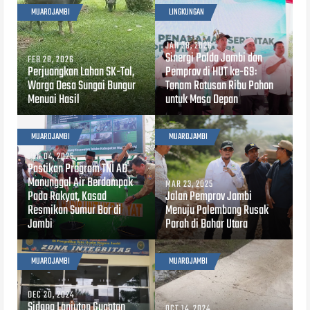
MUAROJAMBI
LINGKUNGAN
JAN 28, 2026
Sinergi Polda Jambi dan
FEB 28, 2026
Perjuangkan Lahan SK-Tol,
Pemprov di HUT ke-69:
Warga Desa Sungai Bungur
Tanam Ratusan Ribu Pohon
Menuai Hasil
untuk Masa Depan
MUAROJAMBI
MUAROJAMBI
JUN 04, 2025
Pastikan Program TNI AD
Manunggal Air Berdampak
MAR 23, 2025
Pada Rakyat, Kasad
Jalan Pemprov Jambi
Resmikan Sumur Bor di
Menuju Palembang Rusak
Jambi
Parah di Bahar Utara
MUAROJAMBI
MUAROJAMBI
DEC 20, 2024
Sidang Lanjutan Gugatan
OCT 14, 2024