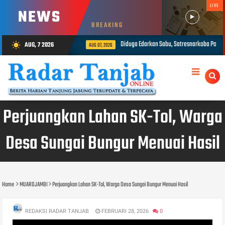
LIVE
NEWS
BREAKING
Diduga Edarkan Sabu, Satresnarkoba Polres Tanjab Barat Amankan Seorang Pri
AUG, 7 2026
wb_sunny
AUG 07, 2026
Perjuangkan Lahan SK-Tol, Warga
Desa Sungai Bungur Menuai Hasil
Home
MUAROJAMBI
Perjuangkan Lahan SK-Tol, Warga Desa Sungai Bungur Menuai Hasil
REDAKSI RADAR TANJAB
FEBRUARI 28, 2026
0