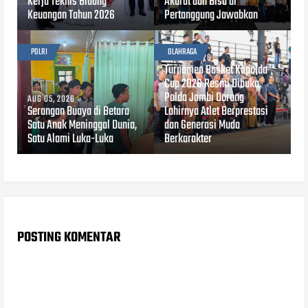
Kerja Teknis Bidang
Akurat dan Bisa di
Keuangan Tahun 2026
Pertanggung Jawabkan
POLRI
OLAHRAGA
AUG 03, 2026
Turnamen Basket Kapolda
Cup 2026 Resmi Dibuka,
Polda Jambi Dorong
AUG 05, 2026
Serangan Buaya di Betara
Lahirnya Atlet Berprestasi
Satu Anak Meninggal Dunia,
dan Generasi Muda
Satu Alami Luka-Luka
Berkarakter
POSTING KOMENTAR