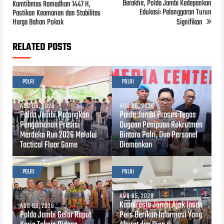
Berakhir, Polda Jambi Kedepankan
Kamtibmas Ramadhan 1447 H,
Edukasi: Pelanggaran Turun
Pastikan Keamanan dan Stabilitas
Harga Bahan Pokok
Signifikan
RELATED POSTS
POLRI
POLRI
AUG 06, 2026
AUG 06, 2026
Polda Jambi Matangkan
Polda Jambi Proses Tegas
Pengamanan Presisi
Dugaan Penipuan Rekrutmen
Merdeka Run 2026 Melalui
Bintara Polri, Dua Personel
Tactical Floor Game
Diamankan
POLRI
POLRI
AUG 05, 2026
Kapolresta Jambi Ajak Insan
AUG 05, 2026
Polda Jambi Gelar Rapat
Pers Berikan Informasi Yang