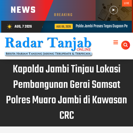
LIVE
NEWS
BREAKING
Polda Jambi Proses Tegas Dugaan Penipuan
AUG, 7 2026
wb_sunny
AUG 06, 2026
Kapolda Jambi Tinjau Lokasi
Pembangunan Gerai Samsat
Polres Muaro Jambi di Kawasan
CRC