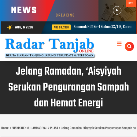
LIVE
NEWS
BREAKING
Semarak HUT Ke-1 Kodam XX/TIB, Korem 042/Gapu Gelar Tenis, Voli dan Tarik Ta
AUG, 6 2026
wb_sunny
AUG 06, 2026
Jelang Ramadan, ‘Aisyiyah
Serukan Pengurangan Sampah
dan Hemat Energi
Home
'AISYIYAH
MUHAMMADIYAH
PUASA
Jelang Ramadan, ‘Aisyiyah Serukan Pengurangan Sampah dan