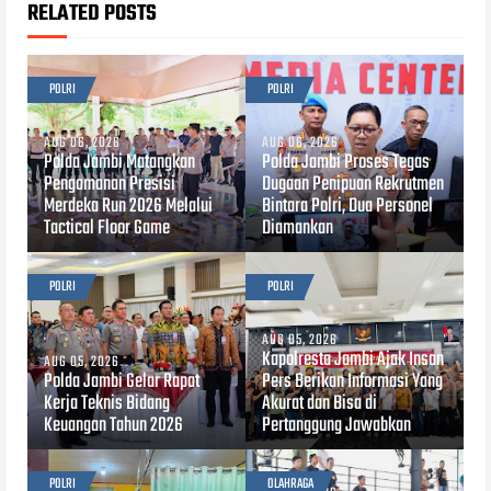
RELATED POSTS
POLRI
POLRI
AUG 06, 2026
AUG 06, 2026
Polda Jambi Matangkan
Polda Jambi Proses Tegas
Pengamanan Presisi
Dugaan Penipuan Rekrutmen
Merdeka Run 2026 Melalui
Bintara Polri, Dua Personel
Tactical Floor Game
Diamankan
POLRI
POLRI
AUG 05, 2026
Kapolresta Jambi Ajak Insan
AUG 05, 2026
Polda Jambi Gelar Rapat
Pers Berikan Informasi Yang
Kerja Teknis Bidang
Akurat dan Bisa di
Keuangan Tahun 2026
Pertanggung Jawabkan
POLRI
OLAHRAGA