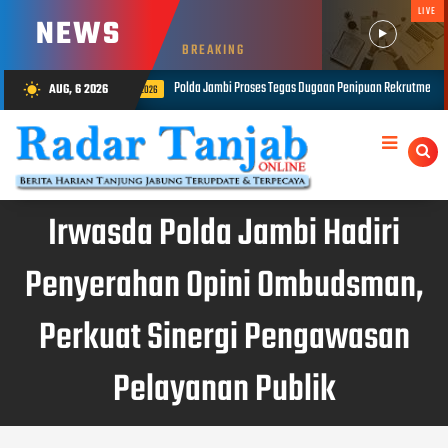
LIVE
NEWS
BREAKING
 Tegas Dugaan Penipuan Rekrutmen Bintara Polri, Dua Personel Diamankan
AUG, 6 2026
wb_sunny
AUG 06, 202
Irwasda Polda Jambi Hadiri
Penyerahan Opini Ombudsman,
Perkuat Sinergi Pengawasan
Pelayanan Publik