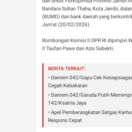
dan unsur Forkopimda Provinsi Jambi me
Bandara Sultan Thaha, Kota Jambi, dal
(BUMD) dan bank daerah yang berkontri
Jum'at (20/02/2026).
Rombongan Komisi II DPR RI dipimpin Wa
II Taufan Pawe dan Azis Subekti.
BERITA TERKAIT:
• Danrem 042/Gapu Cek Kesiapsiagaa
Cegah Kebakaran
• Danrem 042/Garuda Putih Memimpin
142/Ksatria Jaya
• Apel Pemberangkatan Satgas Karhu
Respons Cepat