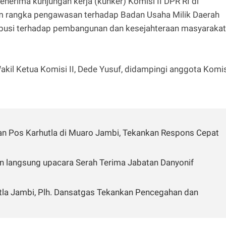
nerima kunjungan kerja (kunker) Komisi II DPR RI di
am rangka pengawasan terhadap Badan Usaha Milik Daerah
busi terhadap pembangunan dan kesejahteraan masyarakat
kil Ketua Komisi II, Dede Yusuf, didampingi anggota Komi
n Pos Karhutla di Muaro Jambi, Tekankan Respons Cepat
 langsung upacara Serah Terima Jabatan Danyonif
tla Jambi, Plh. Dansatgas Tekankan Pencegahan dan