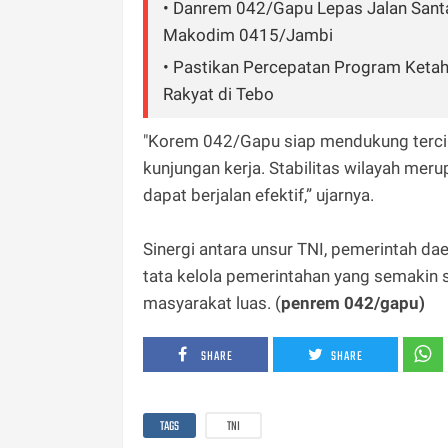
• Danrem 042/Gapu Lepas Jalan Sant
Makodim 0415/Jambi
• Pastikan Percepatan Program Keta
Rakyat di Tebo
"Korem 042/Gapu siap mendukung tercip
kunjungan kerja. Stabilitas wilayah m
dapat berjalan efektif,” ujarnya.
Sinergi antara unsur TNI, pemerintah d
tata kelola pemerintahan yang semakin so
masyarakat luas. (
penrem 042/gapu)
SHARE
SHARE
TAGS
TNI