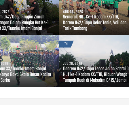
, 2026
AUG 06, 2026
m 042/Gapu Pimpin Ziarah
Semarak HUT Ke-1 Kodam XX/TIB,
ngan Dalam Rangka Hut Ke-1
Korem 042/Gapu Gelar Tenis, Voli dan
 XX/Tuanku Imam Bonjol
Tarik Tambang
TNI
, 2026
JUL 26, 2026
am XX/Tuanku Imam Bonjol
Danrem 042/Gapu Lepas Jalan Santai
 Karya Bakti Skala Besar Kodim
HUT ke-1 Kodam XX/TIB, Ribuan Warga
Sarko
Tumpah Ruah di Makodim 0415/Jambi