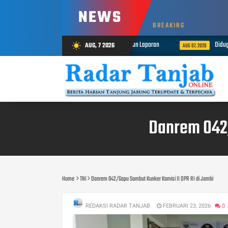
NEWS
BREAKING
budsman Jambi Peringkat 3 Nasional Penyelesaian Laporan
Diduga Edarka
AUG, 7 2026
wb_sunny
AUG 07, 2026
Danrem 042/
Home
TNI
Danrem 042/Gapu Sambut Kunker Komisi II DPR RI di Jambi
REDAKSI RADAR TANJAB
FEBRUARI 23, 2026
0