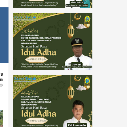
us
an