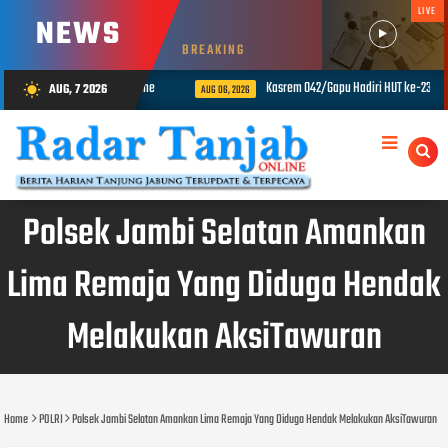
LIVE
NEWS
BREAKING
elalui Tactical Floor Game
Kasrem 042/Gapu Hadiri HUT ke-23 PPAD Pr
AUG, 7 2026
wb_sunny
AUG 06, 2026
Polsek Jambi Selatan Amankan
Lima Remaja Yang Diduga Hendak
Melakukan AksiTawuran
Home
POLRI
Polsek Jambi Selatan Amankan Lima Remaja Yang Diduga Hendak Melakukan AksiTawuran