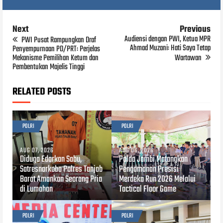
Next
Previous
Audiensi dengan PWI, Ketua MPR
PWI Pusat Rampungkan Draf
Ahmad Muzani: Hati Saya Tetap
Penyempurnaan PD/PRT: Perjelas
Mekanisme Pemilihan Ketum dan
Wartawan
Pembentukan Majelis Tinggi
RELATED POSTS
POLRI
POLRI
AUG 07, 2026
AUG 06, 2026
Diduga Edarkan Sabu,
Polda Jambi Matangkan
Satresnarkoba Polres Tanjab
Pengamanan Presisi
Barat Amankan Seorang Pria
Merdeka Run 2026 Melalui
di Lumahan
Tactical Floor Game
POLRI
POLRI