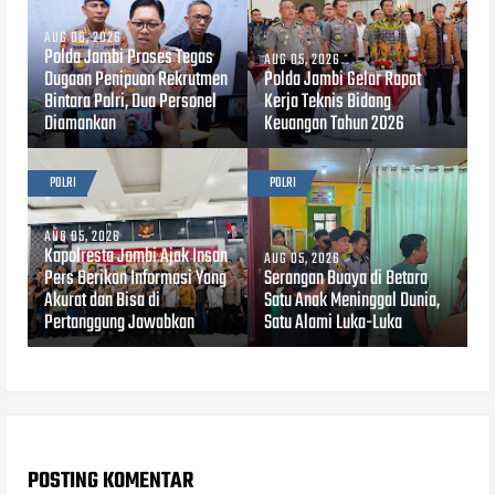
AUG 06, 2026
Polda Jambi Proses Tegas
AUG 05, 2026
Dugaan Penipuan Rekrutmen
Polda Jambi Gelar Rapat
Bintara Polri, Dua Personel
Kerja Teknis Bidang
Diamankan
Keuangan Tahun 2026
POLRI
POLRI
AUG 05, 2026
Kapolresta Jambi Ajak Insan
AUG 05, 2026
Pers Berikan Informasi Yang
Serangan Buaya di Betara
Akurat dan Bisa di
Satu Anak Meninggal Dunia,
Pertanggung Jawabkan
Satu Alami Luka-Luka
POSTING KOMENTAR