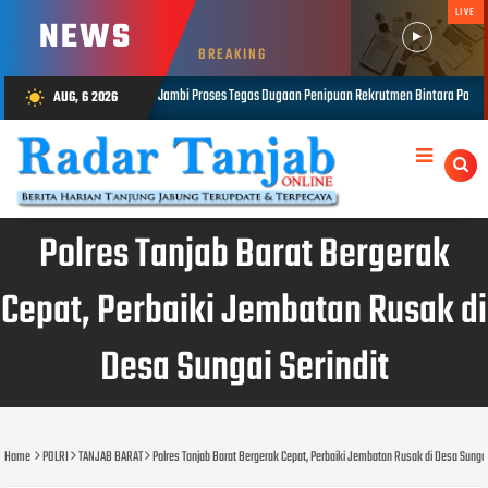
LIVE
NEWS
BREAKING
s Dugaan Penipuan Rekrutmen Bintara Polri, Dua Personel Diamankan
K
AUG, 6 2026
wb_sunny
AUG 06, 2026
Polres Tanjab Barat Bergerak
Cepat, Perbaiki Jembatan Rusak di
​Desa Sungai Serindit
Home
POLRI
TANJAB BARAT
Polres Tanjab Barat Bergerak Cepat, Perbaiki Jembatan Rusak di ​Desa Sungai