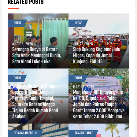
RELATED POSTS
POLRI
MIGAS
AUG 05, 2026
JUL 25, 2026
Serangan Buaya di Betara
Siap Dukung Kegiatan Hulu
Satu Anak Meninggal Dunia,
Migas, Kapolda Jambi
Satu Alami Luka-Luka
Kunjungi FSO 115
POLRI
POLRI
JUN 24, 2026
Wakapolda Jambi Pimpin
MAY 28, 2026
Upacara Tabur Bunga di
Menjelang HUT Bhayangkara
Perairan Kuala Tungkal,
ke-80, Ditpolairud Polda
Salurkan Bansos hingga
Jambi dan Polres Tanjab
Tinjau Bedah Rumah Panti
Barat Tanam 2.000 Mangrove
Asuhan
serta Tebar 2.000 Bibit Ikan
PELAYANAN PUBLIK
TANJAB BARAT