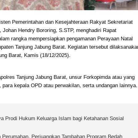
sisten Pemerintahan dan Kesejahteraan Rakyat Sekretariat 
 Johan Hendry Bororing, S.STP, menghadiri Rapat 
 dalam rangka mempersiapkan pengamanan Perayaan Natal 
paten Tanjung Jabung Barat. Kegiatan tersebut dilaksanakan
ng Barat, Kamis (18/12/2025).
 Kapolres Tanjung Jabung Barat, unsur Forkopimda atau yang 
l, para kepala OPD atau perwakilan, serta undangan lainnya.
 Prodi Hukum Keluarga Islam bagi Ketahanan Sosial 
en Perumahan, Perjuangkan Tambahan Program Bedah 