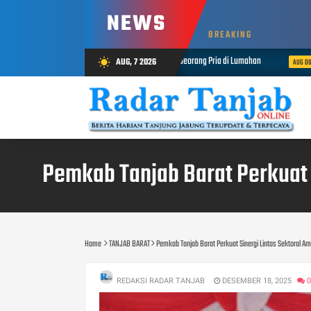
NEWS
BREAKING
esnarkoba Polres Tanjab Barat Amankan Seorang Pria di Lumahan
Polda
AUG, 7 2026
wb_sunny
AUG 06, 2026
Pemkab Tanjab Barat Perkuat 
Home
TANJAB BARAT
Pemkab Tanjab Barat Perkuat Sinergi Lintas Sektoral 
REDAKSI RADAR TANJAB
DESEMBER 18, 2025
0