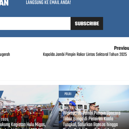
AN
LANGSUNG KE EMAIL ANDA!
Previo
nugerah
Kapolda Jambi Pimpin Rakor Lintas Sektoral Tahun 2025
POLRI
JUN 24, 2026
Wakapolda Jambi Pimpin Upacara
Tabur Bunga di Perairan Kuala
, 2026
Dukung Kegiatan Hulu Migas,
Tungkal, Salurkan Bansos hingga