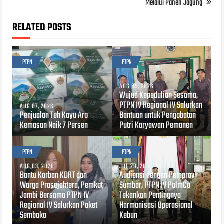
Melalui Panen Jagung
RELATED POSTS
PTPN
PTPN
AUG 05, 2026
Wujud Kepedulian Sesama,
PTPN IV Regional IV Salurkan
AUG 07, 2026
Penjualan Teh Kayu Aro
Bantuan untuk Pengobatan
Kemasan Naik 7 Persen
Putri Karyawan Pemanen
PTPN
PTPN
AUG 03, 2026
JUL 29, 2026
Bantu Korban KDRT dan
Audiensi dengan Pemprov
Warga Prasejahtera, Pemkot
Sumbar, PTPN IV PalmCo
Jambi Bersama PTPN IV
Tekankan Pentingnya
Regional IV Salurkan Paket
Harmonisasi Operasional
Sembako
Kebun