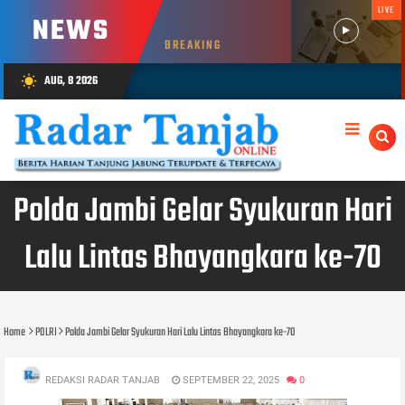
LIVE
NEWS
BREAKING
AUG, 8 2026
wb_sunny
Polda Jambi Gelar Syukuran Hari
Lalu Lintas Bhayangkara ke-70
Home
POLRI
Polda Jambi Gelar Syukuran Hari Lalu Lintas Bhayangkara ke-70
REDAKSI RADAR TANJAB
SEPTEMBER 22, 2025
0