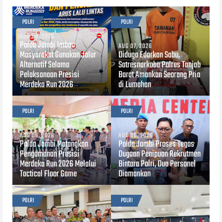
POLRI
POLRI
AUG 08, 2026
Polda Jambi Imbau
AUG 07, 2026
Masyarakat Gunakan Jalur
Diduga Edarkan Sabu,
Alternatif Selama
Satresnarkoba Polres Tanjab
Pelaksanaan Presisi
Barat Amankan Seorang Pria
Merdeka Run 2026
di Lumahan
POLRI
POLRI
AUG 06, 2026
AUG 06, 2026
Polda Jambi Matangkan
Polda Jambi Proses Tegas
Pengamanan Presisi
Dugaan Penipuan Rekrutmen
Merdeka Run 2026 Melalui
Bintara Polri, Dua Personel
Tactical Floor Game
Diamankan
POLRI
POLRI