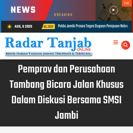
LIVE
NEWS
BREAKING
da Jambi Proses Tegas Dugaan Penipuan Rekrutmen Bintara Polri, Dua Personel Diamankan
AUG, 6 2026
wb_sunny
Pemprov dan Perusahaan
Tambang Bicara Jalan Khusus
Dalam Diskusi Bersama SMSI
Jambi