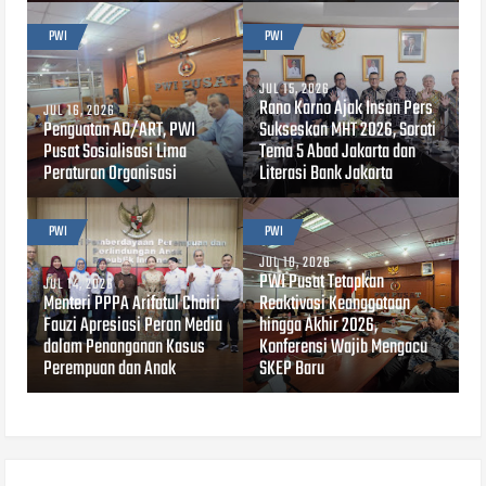
PWI
PWI
JUL 15, 2026
Rano Karno Ajak Insan Pers
JUL 16, 2026
Penguatan AD/ART, PWI
Sukseskan MHT 2026, Soroti
Pusat Sosialisasi Lima
Tema 5 Abad Jakarta dan
Peraturan Organisasi
Literasi Bank Jakarta
PWI
PWI
JUL 10, 2026
PWI Pusat Tetapkan
JUL 14, 2026
Menteri PPPA Arifatul Choiri
Reaktivasi Keanggotaan
Fauzi Apresiasi Peran Media
hingga Akhir 2026,
dalam Penanganan Kasus
Konferensi Wajib Mengacu
Perempuan dan Anak
SKEP Baru