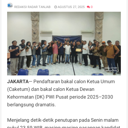
REDAKSI RADAR TANJAB
AGUSTUS 27, 2025
0
JAKARTA
— Pendaftaran bakal calon Ketua Umum
(Caketum) dan bakal calon Ketua Dewan
Kehormatan (DK) PWI Pusat periode 2025–2030
berlangsung dramatis.
Menjelang detik-detik penutupan pada Senin malam
pukul 23.59 WIB, masing-masing pasangan kandidat