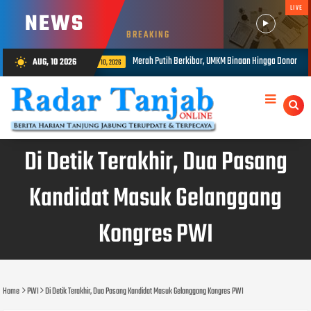
LIVE
NEWS
BREAKING
erkibar, UMKM Binaan Hingga Donor Darah Semarakkan HUT RI ke-81 di PTPN IV Regional IV
AUG, 10 2026
wb_sunny
Di Detik Terakhir, Dua Pasang
Kandidat Masuk Gelanggang
Kongres PWI
Home
PWI
Di Detik Terakhir, Dua Pasang Kandidat Masuk Gelanggang Kongres PWI