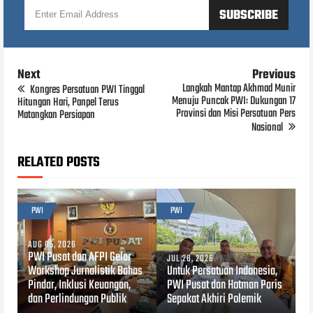
Next
Previous
Langkah Mantap Akhmad Munir
Kongres Persatuan PWI Tinggal
Menuju Puncak PWI: Dukungan 17
Hitungan Hari, Panpel Terus
Provinsi dan Misi Persatuan Pers
Matangkan Persiapan
Nasional
RELATED POSTS
PWI
PWI
AUG 05, 2026
PWI Pusat dan AFPI Gelar
JUL 28, 2026
Workshop Jurnalistik Bahas
Untuk Persatuan Indonesia,
Pindar, Inklusi Keuangan,
PWI Pusat dan Hotman Paris
dan Perlindungan Publik
Sepakat Akhiri Polemik