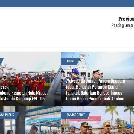
Previo
Posting Lama
POLRI
JUN 24, 2026
Wakapolda Jambi Pimpin Upacara
Tabur Bunga di Perairan Kuala
, 2026
Dukung Kegiatan Hulu Migas,
Tungkal, Salurkan Bansos hingga
da Jambi Kunjungi FSO 115
Tinjau Bedah Rumah Panti Asuhan
NAN PUBLIK
TANJAB BARAT