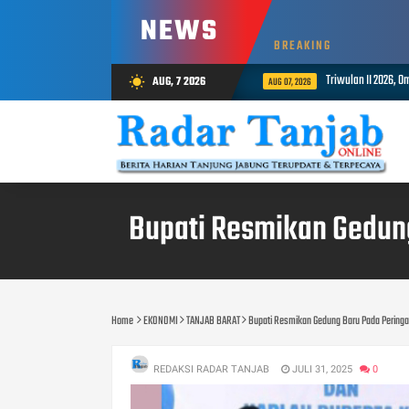
NEWS
BREAKING
Triwulan II 2026, Ombudsman Jambi Pering
AUG, 7 2026
wb_sunny
AUG 07, 2026
Bupati Resmikan Gedun
Home
EKONOMI
TANJAB BARAT
Bupati Resmikan Gedung Baru Pada Peringa
REDAKSI RADAR TANJAB
JULI 31, 2025
0