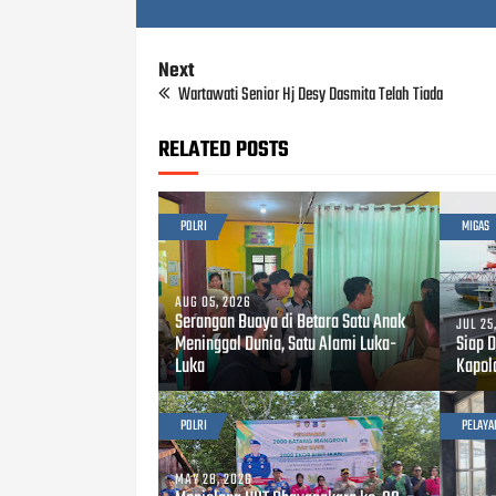
Next
Wartawati Senior Hj Desy Dasmita Telah Tiada
RELATED POSTS
POLRI
MIGAS
AUG 05, 2026
Serangan Buaya di Betara Satu Anak
JUL 25
Meninggal Dunia, Satu Alami Luka-
Siap 
Luka
Kapol
POLRI
PELAYA
MAY 28, 2026