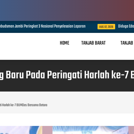
kat 3 Nasional Penyelesaian Laporan
Diduga Edarkan Sabu, Satresnarko
AUG 07, 2026
HOME
TANJAB BARAT
TANJAB
g Baru Pada Peringati Harlah ke-7
ti Harlah ke-7 BUMDes Bersama Betara