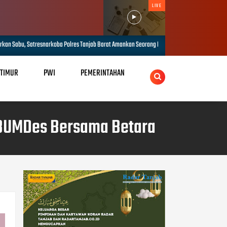
LIVE
ba Polres Tanjab Barat Amankan Seorang Pria di Lumahan
Polda Jambi 
AUG 06, 2026
 TIMUR
PWI
PEMERINTAHAN
 BUMDes Bersama Betara