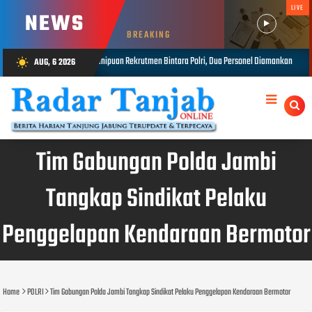
LIVE
NEWS
BREAKING
 Rekrutmen Bintara Polri, Dua Personel Diamankan
Kasrem 042/Gapu P
AUG, 6 2026
wb_sunny
AUG 06, 2026
Tim Gabungan Polda Jambi
Tangkap Sindikat Pelaku
Penggelapan Kendaraan Bermotor
Home
POLRI
Tim Gabungan Polda Jambi Tangkap Sindikat Pelaku Penggelapan Kendaraan Bermotor