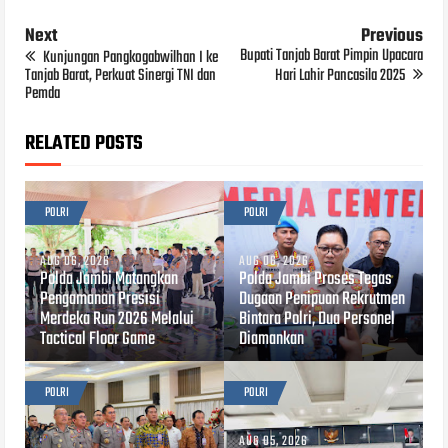
Next
Previous
Bupati Tanjab Barat Pimpin Upacara
Kunjungan Pangkogabwilhan I ke
Tanjab Barat, Perkuat Sinergi TNI dan
Hari Lahir Pancasila 2025
Pemda
RELATED POSTS
POLRI
POLRI
AUG 06, 2026
AUG 06, 2026
Polda Jambi Matangkan
Polda Jambi Proses Tegas
Pengamanan Presisi
Dugaan Penipuan Rekrutmen
Merdeka Run 2026 Melalui
Bintara Polri, Dua Personel
Tactical Floor Game
Diamankan
POLRI
POLRI
AUG 05, 2026