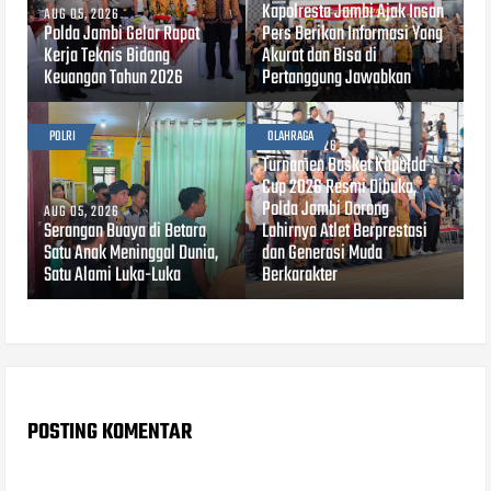
Kapolresta Jambi Ajak Insan
AUG 05, 2026
Polda Jambi Gelar Rapat
Pers Berikan Informasi Yang
Kerja Teknis Bidang
Akurat dan Bisa di
Keuangan Tahun 2026
Pertanggung Jawabkan
POLRI
OLAHRAGA
AUG 03, 2026
Turnamen Basket Kapolda
Cup 2026 Resmi Dibuka,
Polda Jambi Dorong
AUG 05, 2026
Serangan Buaya di Betara
Lahirnya Atlet Berprestasi
Satu Anak Meninggal Dunia,
dan Generasi Muda
Satu Alami Luka-Luka
Berkarakter
POSTING KOMENTAR