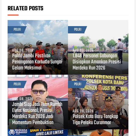
RELATED POSTS
POLRI
POLRI
AUG 08, 2026
AUG 08, 2026
Polda Jambi Pastikan
1.848 Personel Gabungan
Penanganan Karhutla Sungai
Disiapkan Amankan Presisi
Gelam Maksimal
Merdeka Run 2026
POLRI
POLRI
AUG 08, 2026
Jambi Siap Jadi Tuan Rumah
Event Nasional, Presisi
AUG 08, 2026
Merdeka Run 2026 Jadi
Polsek Kota Baru Tangkap
Momentum Pembuktian
Tiga Pelaku Curanmor