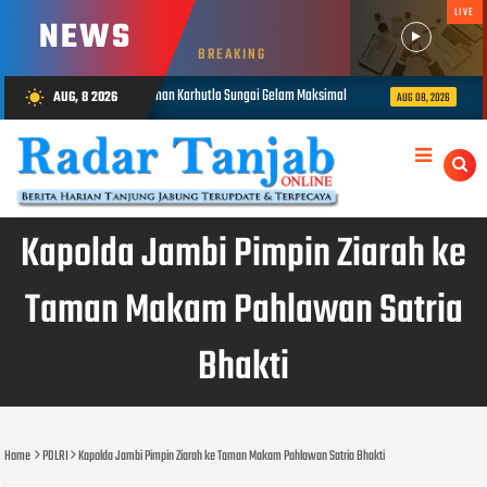
LIVE
NEWS
BREAKING
nan Karhutla Sungai Gelam Maksimal
1.848 Personel Gabungan Disiapka
AUG, 8 2026
wb_sunny
AUG 08, 2026
Kapolda Jambi Pimpin Ziarah ke
Taman Makam Pahlawan Satria
Bhakti
Home
POLRI
Kapolda Jambi Pimpin Ziarah ke Taman Makam Pahlawan Satria Bhakti