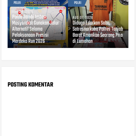
POLRI
POLRI
AUG 08, 2026
Polda Jambi Imbau
AUG 07, 2026
Masyarakat Gunakan Jalur
Diduga Edarkan Sabu,
Alternatif Selama
Satresnarkoba Polres Tanjab
Pelaksanaan Presisi
Barat Amankan Seorang Pria
Merdeka Run 2026
di Lumahan
POSTING KOMENTAR