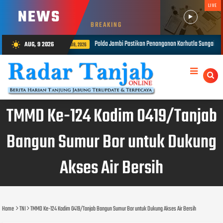
LIVE
NEWS
BREAKING
astikan Penanganan Karhutla Sungai Gelam Maksimal
1.848 Personel G
AUG, 9 2026
wb_sunny
AUG 08, 2026
TMMD Ke-124 Kodim 0419/Tanjab
Bangun Sumur Bor untuk Dukung
Akses Air Bersih
Home
TNI
TMMD Ke-124 Kodim 0419/Tanjab Bangun Sumur Bor untuk Dukung Akses Air Bersih