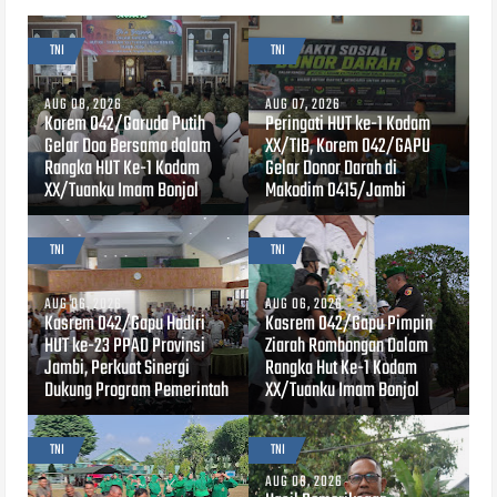
TNI
TNI
AUG 08, 2026
AUG 07, 2026
Korem 042/Garuda Putih
Peringati HUT ke-1 Kodam
Gelar Doa Bersama dalam
XX/TIB, Korem 042/GAPU
Rangka HUT Ke-1 Kodam
Gelar Donor Darah di
XX/Tuanku Imam Bonjol
Makodim 0415/Jambi
TNI
TNI
AUG 06, 2026
AUG 06, 2026
Kasrem 042/Gapu Hadiri
Kasrem 042/Gapu Pimpin
HUT ke-23 PPAD Provinsi
Ziarah Rombongan Dalam
Jambi, Perkuat Sinergi
Rangka Hut Ke-1 Kodam
Dukung Program Pemerintah
XX/Tuanku Imam Bonjol
TNI
TNI
AUG 06, 2026