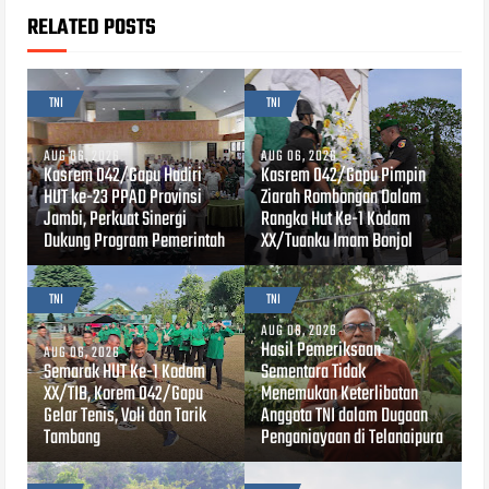
RELATED POSTS
TNI
TNI
AUG 06, 2026
AUG 06, 2026
Kasrem 042/Gapu Hadiri
Kasrem 042/Gapu Pimpin
HUT ke-23 PPAD Provinsi
Ziarah Rombongan Dalam
Jambi, Perkuat Sinergi
Rangka Hut Ke-1 Kodam
Dukung Program Pemerintah
XX/Tuanku Imam Bonjol
TNI
TNI
AUG 06, 2026
Hasil Pemeriksaan
AUG 06, 2026
Semarak HUT Ke-1 Kodam
Sementara Tidak
XX/TIB, Korem 042/Gapu
Menemukan Keterlibatan
Gelar Tenis, Voli dan Tarik
Anggota TNI dalam Dugaan
Tambang
Penganiayaan di Telanaipura