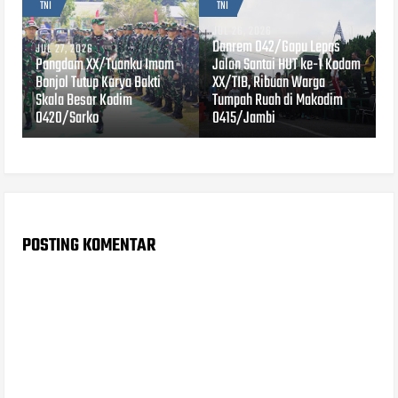
TNI
TNI
JUL 26, 2026
Danrem 042/Gapu Lepas
JUL 27, 2026
Pangdam XX/Tuanku Imam
Jalan Santai HUT ke-1 Kodam
Bonjol Tutup Karya Bakti
XX/TIB, Ribuan Warga
Skala Besar Kodim
Tumpah Ruah di Makodim
0420/Sarko
0415/Jambi
POSTING KOMENTAR