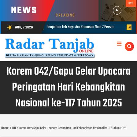
LIVE
NEWS
BREAKING
 Teh Kayu Aro Kemasan Naik 7 Persen
Triwulan II 2026, Ombudsman Jamb
AUG, 7 2026
wb_sunny
AUG 07, 2026
Korem 042/Gapu Gelar Upacara
Peringatan Hari Kebangkitan
Nasional ke-117 Tahun 2025
Home
TNI
Korem 042/Gapu Gelar Upacara Peringatan Hari Kebangkitan Nasional ke-117 Tahun 2025