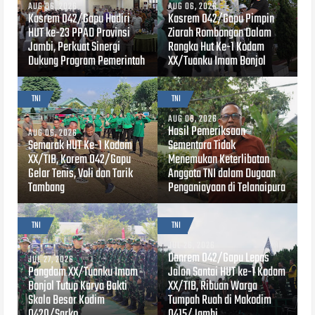
AUG 06, 2026
AUG 06, 2026
Kasrem 042/Gapu Hadiri
Kasrem 042/Gapu Pimpin
HUT ke-23 PPAD Provinsi
Ziarah Rombongan Dalam
Jambi, Perkuat Sinergi
Rangka Hut Ke-1 Kodam
Dukung Program Pemerintah
XX/Tuanku Imam Bonjol
TNI
TNI
AUG 06, 2026
Hasil Pemeriksaan
AUG 06, 2026
Semarak HUT Ke-1 Kodam
Sementara Tidak
XX/TIB, Korem 042/Gapu
Menemukan Keterlibatan
Gelar Tenis, Voli dan Tarik
Anggota TNI dalam Dugaan
Tambang
Penganiayaan di Telanaipura
TNI
TNI
JUL 26, 2026
Danrem 042/Gapu Lepas
JUL 27, 2026
Pangdam XX/Tuanku Imam
Jalan Santai HUT ke-1 Kodam
Bonjol Tutup Karya Bakti
XX/TIB, Ribuan Warga
Skala Besar Kodim
Tumpah Ruah di Makodim
0420/Sarko
0415/Jambi