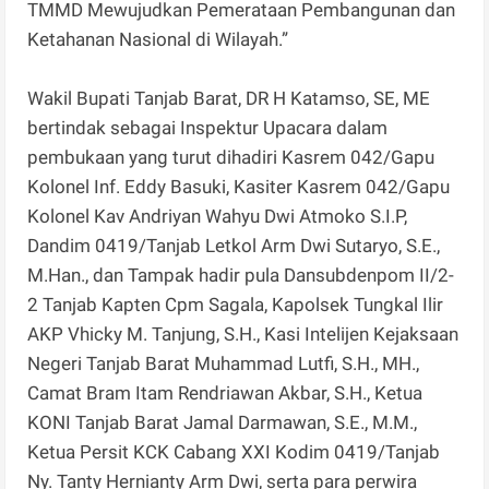
TMMD Mewujudkan Pemerataan Pembangunan dan
Ketahanan Nasional di Wilayah.”
Wakil Bupati Tanjab Barat, DR H Katamso, SE, ME
bertindak sebagai Inspektur Upacara dalam
pembukaan yang turut dihadiri Kasrem 042/Gapu
Kolonel Inf. Eddy Basuki, Kasiter Kasrem 042/Gapu
Kolonel Kav Andriyan Wahyu Dwi Atmoko S.I.P,
Dandim 0419/Tanjab Letkol Arm Dwi Sutaryo, S.E.,
M.Han., dan Tampak hadir pula Dansubdenpom II/2-
2 Tanjab Kapten Cpm Sagala, Kapolsek Tungkal Ilir
AKP Vhicky M. Tanjung, S.H., Kasi Intelijen Kejaksaan
Negeri Tanjab Barat Muhammad Lutfi, S.H., MH.,
Camat Bram Itam Rendriawan Akbar, S.H., Ketua
KONI Tanjab Barat Jamal Darmawan, S.E., M.M.,
Ketua Persit KCK Cabang XXI Kodim 0419/Tanjab
Ny. Tanty Hernianty Arm Dwi, serta para perwira