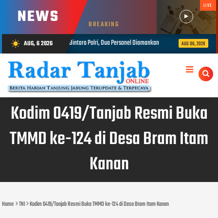
LIVE
NEWS
BREAKING
 Bintara Polri, Dua Personel Diamankan
Kasrem 042/Gapu Pimpin Ziar
AUG, 6 2026
wb_sunny
AUG 06, 2026
Kodim 0419/Tanjab Resmi Buka
TMMD ke-124 di Desa Bram Itam
Kanan
Home
TNI
Kodim 0419/Tanjab Resmi Buka TMMD ke-124 di Desa Bram Itam Kanan