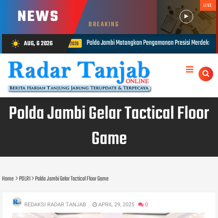
LIVE
NEWS
BREAKING
gkan Pengamanan Presisi Merdeka Run 2026 Melalui Tactical Floor Game
AUG, 6 2026
wb_sunny
AUG 06, 2026
Polda Jambi Gelar Tactical Floor
Game
Home
POLRI
Polda Jambi Gelar Tactical Floor Game
REDAKSI RADAR TANJAB
APRIL 29, 2025
0