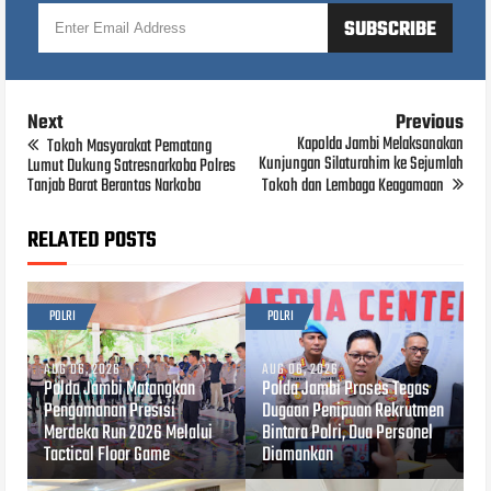
Next
Previous
Kapolda Jambi Melaksanakan
Tokoh Masyarakat Pematang
Kunjungan Silaturahim ke Sejumlah
Lumut Dukung Satresnarkoba Polres
Tanjab Barat Berantas Narkoba
Tokoh dan Lembaga Keagamaan
RELATED POSTS
POLRI
POLRI
AUG 06, 2026
AUG 06, 2026
Polda Jambi Matangkan
Polda Jambi Proses Tegas
Pengamanan Presisi
Dugaan Penipuan Rekrutmen
Merdeka Run 2026 Melalui
Bintara Polri, Dua Personel
Tactical Floor Game
Diamankan