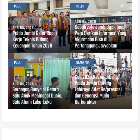
POLRI
POLRI
AUG 05, 2026
Kapolresta Jambi Ajak Insan
AUG 05, 2026
Polda Jambi Gelar Rapat
Pers Berikan Informasi Yang
Kerja Teknis Bidang
Akurat dan Bisa di
Keuangan Tahun 2026
Pertanggung Jawabkan
POLRI
OLAHRAGA
AUG 03, 2026
Turnamen Basket Kapolda
Cup 2026 Resmi Dibuka,
Polda Jambi Dorong
AUG 05, 2026
Serangan Buaya di Betara
Lahirnya Atlet Berprestasi
Satu Anak Meninggal Dunia,
dan Generasi Muda
Satu Alami Luka-Luka
Berkarakter