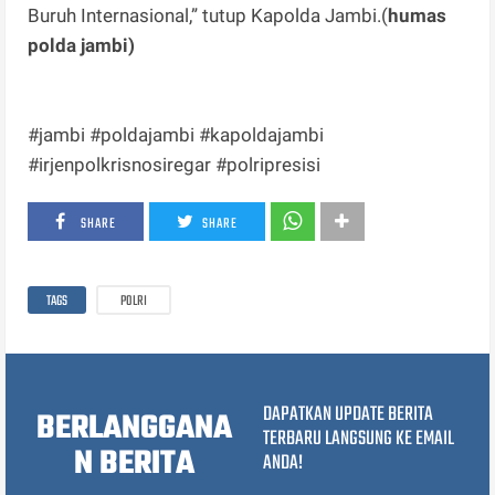
Buruh Internasional,” tutup Kapolda Jambi.(
humas
polda jambi)
#jambi #poldajambi #kapoldajambi
#irjenpolkrisnosiregar #polripresisi
SHARE
SHARE
TAGS
POLRI
DAPATKAN UPDATE BERITA
BERLANGGANA
TERBARU LANGSUNG KE EMAIL
N BERITA
ANDA!