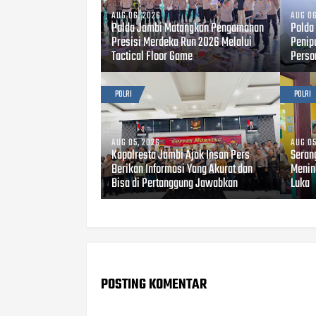
AUG 06, 2026
AUG 06
Polda Jambi Matangkan Pengamanan
Polda
Presisi Merdeka Run 2026 Melalui
Penip
Tactical Floor Game
Perso
POLRI
POLRI
AUG 05, 2026
AUG 05
Kapolresta Jambi Ajak Insan Pers
Seran
Berikan Informasi Yang Akurat dan
Menin
Bisa di Pertanggung Jawabkan
Luka
POSTING KOMENTAR