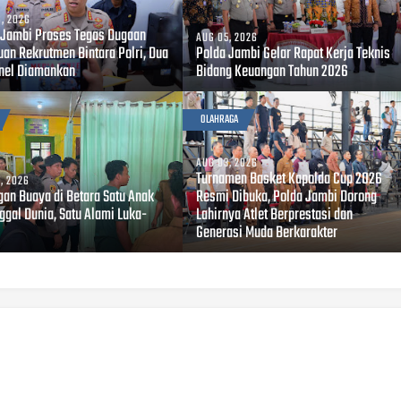
, 2026
 Jambi Proses Tegas Dugaan
AUG 05, 2026
uan Rekrutmen Bintara Polri, Dua
Polda Jambi Gelar Rapat Kerja Teknis
nel Diamankan
Bidang Keuangan Tahun 2026
OLAHRAGA
AUG 03, 2026
Turnamen Basket Kapolda Cup 2026
, 2026
gan Buaya di Betara Satu Anak
Resmi Dibuka, Polda Jambi Dorong
ggal Dunia, Satu Alami Luka-
Lahirnya Atlet Berprestasi dan
Generasi Muda Berkarakter