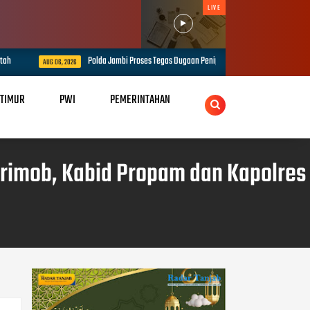
LIVE
Polda Jambi Proses Tegas Dugaan Penipuan Rekrutmen Bintara Polri, Dua P
AUG 06, 2026
 TIMUR
PWI
PEMERINTAHAN
Brimob, Kabid Propam dan Kapolres