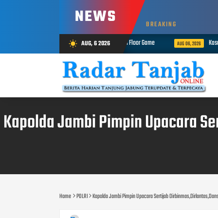
NEWS
BREAKING
n Presisi Merdeka Run 2026 Melalui Tactical Floor Game
Kasrem 042/G
AUG, 6 2026
wb_sunny
AUG 06, 2026
Kapolda Jambi Pimpin Upacara Ser
Home
POLRI
Kapolda Jambi Pimpin Upacara Sertijab Dirbinmas,Dirlantas,Dan