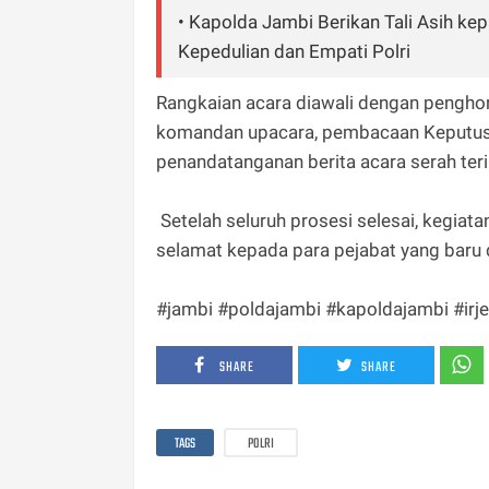
• Kapolda Jambi Berikan Tali Asih k
Kepedulian dan Empati Polri
Rangkaian acara diawali dengan penghor
komandan upacara, pembacaan Keputusa
penandatanganan berita acara serah teri
Setelah seluruh prosesi selesai, kegia
selamat kepada para pejabat yang baru d
#jambi #poldajambi #kapoldajambi #irjen
SHARE
SHARE
TAGS
POLRI