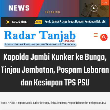
LIVE
NEWS
BREAKING
oses Tegas Dugaan Penipuan Rekrutmen Bintara Polri, Dua Personel Diamankan
AUG, 6 2026
wb_sunny
AUG 06
Kapolda Jambi Kunker ke Bungo,
Tinjau Jembatan, Pospam Lebaran
dan Kesiapan TPS PSU
Home
POLRI
Kapolda Jambi Kunker ke Bungo, Tinjau Jembatan, Pospam Lebaran dan Kesiapan TPS PSU