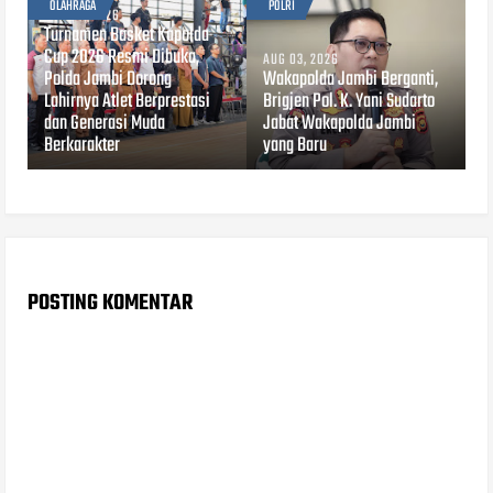
OLAHRAGA
POLRI
AUG 03, 2026
Turnamen Basket Kapolda
Cup 2026 Resmi Dibuka,
AUG 03, 2026
Polda Jambi Dorong
Wakapolda Jambi Berganti,
Lahirnya Atlet Berprestasi
Brigjen Pol. K. Yani Sudarto
dan Generasi Muda
Jabat Wakapolda Jambi
Berkarakter
yang Baru
POSTING KOMENTAR