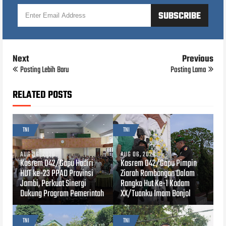
Next
Previous
Posting Lebih Baru
Posting Lama
RELATED POSTS
TNI
TNI
AUG 06, 2026
AUG 06, 2026
Kasrem 042/Gapu Hadiri
Kasrem 042/Gapu Pimpin
HUT ke-23 PPAD Provinsi
Ziarah Rombongan Dalam
Jambi, Perkuat Sinergi
Rangka Hut Ke-1 Kodam
Dukung Program Pemerintah
XX/Tuanku Imam Bonjol
TNI
TNI