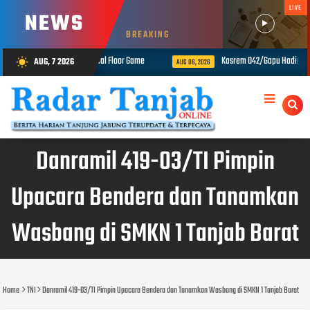
LIVE
NEWS
BREAKING
 Melalui Tactical Floor Game
Kasrem 042/Gapu Hadiri HUT ke-23 PPAD 
AUG, 7 2026
wb_sunny
AUG 06, 2026
Danramil 419-03/TI Pimpin
Upacara Bendera dan Tanamkan
Wasbang di SMKN 1 Tanjab Barat
Home
TNI
Danramil 419-03/TI Pimpin Upacara Bendera dan Tanamkan Wasbang di SMKN 1 Tanjab Barat