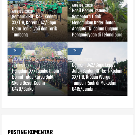
AUG 06, 2026
Hasil Pemeriksaan
AUG 06, 2026
Semarak HUT Ke-1 Kodam
Sementara Tidak
XX/TIB, Korem 042/Gapu
Menemukan Keterlibatan
Gelar Tenis, Voli dan Tarik
Anggota TNI dalam Dugaan
Tambang
Penganiayaan di Telanaipura
TNI
TNI
JUL 26, 2026
Danrem 042/Gapu Lepas
JUL 27, 2026
Pangdam XX/Tuanku Imam
Jalan Santai HUT ke-1 Kodam
Bonjol Tutup Karya Bakti
XX/TIB, Ribuan Warga
Skala Besar Kodim
Tumpah Ruah di Makodim
0420/Sarko
0415/Jambi
POSTING KOMENTAR