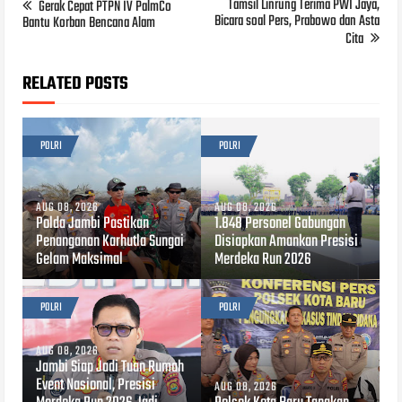
Tamsil Linrung Terima PWI Jaya,
Gerak Cepat PTPN IV PalmCo
Bicara soal Pers, Prabowo dan Asta
Bantu Korban Bencana Alam
Cita
RELATED POSTS
POLRI
POLRI
AUG 08, 2026
AUG 08, 2026
Polda Jambi Pastikan
1.848 Personel Gabungan
Penanganan Karhutla Sungai
Disiapkan Amankan Presisi
Gelam Maksimal
Merdeka Run 2026
POLRI
POLRI
AUG 08, 2026
Jambi Siap Jadi Tuan Rumah
Event Nasional, Presisi
AUG 08, 2026