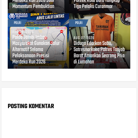
Merdeka Run 2026 Jadi
Polsek Kota Baru Tangkap
Momentum Pembuktian
Tiga Pelaku Curanmor
POLRI
POLRI
AUG 08, 2026
Polda Jambi Imbau
AUG 07, 2026
Masyarakat Gunakan Jalur
Diduga Edarkan Sabu,
Alternatif Selama
Satresnarkoba Polres Tanjab
Pelaksanaan Presisi
Barat Amankan Seorang Pria
Merdeka Run 2026
di Lumahan
POSTING KOMENTAR