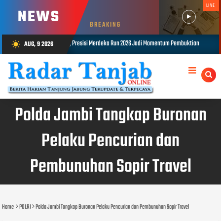
LIVE
NEWS
BREAKING
sisi Merdeka Run 2026 Jadi Momentum Pembuktian
Polsek Kota Baru Tan
AUG, 9 2026
wb_sunny
AUG 08, 2026
Polda Jambi Tangkap Buronan
Pelaku Pencurian dan
Pembunuhan Sopir Travel
Home
POLRI
Polda Jambi Tangkap Buronan Pelaku Pencurian dan Pembunuhan Sopir Travel