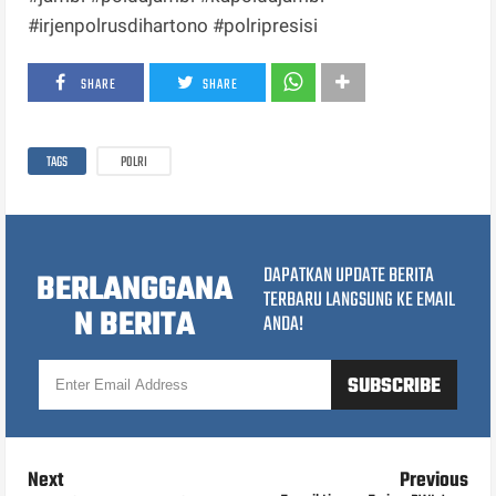
#irjenpolrusdihartono #polripresisi
SHARE
SHARE
TAGS
POLRI
DAPATKAN UPDATE BERITA
BERLANGGANA
TERBARU LANGSUNG KE EMAIL
N BERITA
ANDA!
Next
Previous