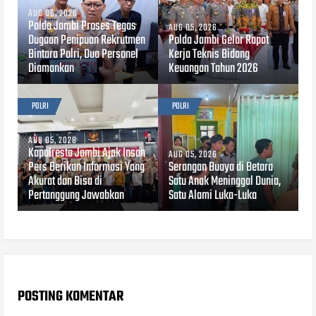
AUG 06, 2026
Polda Jambi Proses Tegas
AUG 05, 2026
Dugaan Penipuan Rekrutmen
Polda Jambi Gelar Rapat
Bintara Polri, Dua Personel
Kerja Teknis Bidang
Diamankan
Keuangan Tahun 2026
POLRI
POLRI
AUG 05, 2026
Kapolresta Jambi Ajak Insan
AUG 05, 2026
Pers Berikan Informasi Yang
Serangan Buaya di Betara
Akurat dan Bisa di
Satu Anak Meninggal Dunia,
Pertanggung Jawabkan
Satu Alami Luka-Luka
POSTING KOMENTAR