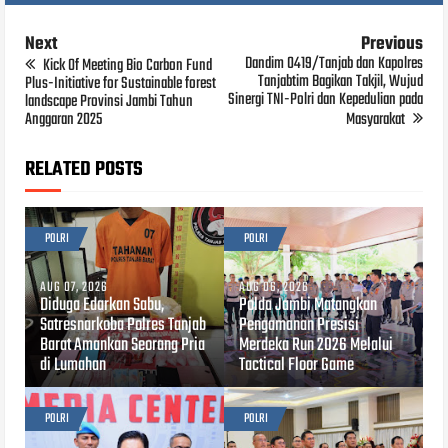
Next
Previous
Dandim 0419/Tanjab dan Kapolres
Kick Of Meeting Bio Carbon Fund
Tanjabtim Bagikan Takjil, Wujud
Plus-Initiative for Sustainable forest
Sinergi TNI-Polri dan Kepedulian pada
landscape Provinsi Jambi Tahun
Anggaran 2025
Masyarakat
RELATED POSTS
POLRI
POLRI
AUG 07, 2026
AUG 06, 2026
Diduga Edarkan Sabu,
Polda Jambi Matangkan
Satresnarkoba Polres Tanjab
Pengamanan Presisi
Barat Amankan Seorang Pria
Merdeka Run 2026 Melalui
di Lumahan
Tactical Floor Game
POLRI
POLRI