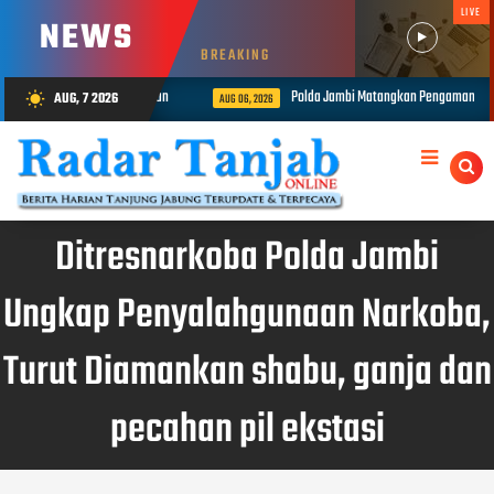
LIVE
NEWS
BREAKING
an Seorang Pria di Lumahan
Polda Jambi Matangkan Pengamanan Presisi
AUG, 7 2026
wb_sunny
AUG 06, 2026
Ditresnarkoba Polda Jambi
Ungkap Penyalahgunaan Narkoba,
Turut Diamankan shabu, ganja dan
pecahan pil ekstasi