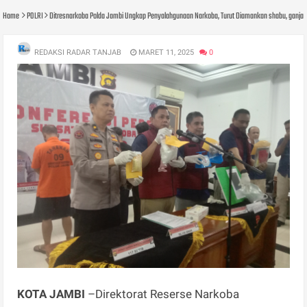
Home
POLRI
Ditresnarkoba Polda Jambi Ungkap Penyalahgunaan Narkoba, Turut Diamankan shabu, ganja d
REDAKSI RADAR TANJAB
MARET 11, 2025
0
KOTA JAMBI
–Direktorat Reserse Narkoba