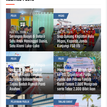
POLRI
MIGAS
AUG 05, 2026
JUL 25, 2026
Serangan Buaya di Betara
Siap Dukung Kegiatan Hulu
Satu Anak Meninggal Dunia,
Migas, Kapolda Jambi
Satu Alami Luka-Luka
Kunjungi FSO 115
POLRI
POLRI
JUN 24, 2026
Wakapolda Jambi Pimpin
MAY 28, 2026
Upacara Tabur Bunga di
Menjelang HUT Bhayangkara
Perairan Kuala Tungkal,
ke-80, Ditpolairud Polda
Salurkan Bansos hingga
Jambi dan Polres Tanjab
Tinjau Bedah Rumah Panti
Barat Tanam 2.000 Mangrove
Asuhan
serta Tebar 2.000 Bibit Ikan
PELAYANAN PUBLIK
TANJAB BARAT