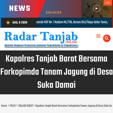
LIVE
NEWS
BREAKING
 XX/TIB, Korem 042/Gapu Gelar Tenis, Voli dan Tarik Tambang
Hasil Pe
AUG, 6 2026
wb_sunny
AUG 06, 2026
Kapolres Tanjab Barat Bersama
Forkopimda Tanam Jagung di Desa
Suka Damai
Home
POLRI
TANJAB BARAT
Kapolres Tanjab Barat Bersama Forkopimda Tanam Jagung di Desa Suka Da