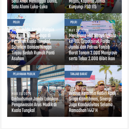
Satu Anak Meninggal Dunia,
Migas, Kapolda Jambi
Satu Alami Luka-Luka
Kunjungi FSO 115
POLRI
POLRI
JUN 24, 2026
Wakapolda Jambi Pimpin
MAY 28, 2026
Upacara Tabur Bunga di
Menjelang HUT Bhayangkara
Perairan Kuala Tungkal,
ke-80, Ditpolairud Polda
Salurkan Bansos hingga
Jambi dan Polres Tanjab
Tinjau Bedah Rumah Panti
Barat Tanam 2.000 Mangrove
Asuhan
serta Tebar 2.000 Bibit Ikan
PELAYANAN PUBLIK
TANJAB BARAT
FEB 23, 2026
Wabup Katamso Hadiri Apel
MAR 15, 2026
Ombudsman Jambi Lakukan
Siaga Kamtibmas, Sinergi
Pengawasan Arus Mudik di
Jaga Kondusivitas Selama
Kuala Tungkal
Ramadhan 1447 H