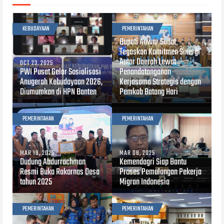
KEBUDAYAAN
PEMERINTAHAN
JUL 15, 2025
Bupati Anwar Sadat
Tegaskan Komitmen Sinergi
Antar Daerah Lewat
OCT 23, 2025
PWI Pusat Gelar Sosialisasi
Penandatanganan
Anugerah Kebudayaan 2026,
Kerjasama Strategis dengan
Diumumkan di HPN Banten
Pemkab Batang Hari
PEMERINTAHAN
PEMERINTAHAN
MAR 19, 2025
MAR 08, 2025
Dudung Abdurrachman
Kemendagri Siap Bantu
Resmi Buka Rakornas Desa
Proses Pemulangan Pekerja
tahun 2025
Migran Indonesia
PEMERINTAHAN
PEMERINTAHAN
JAN 11, 2025