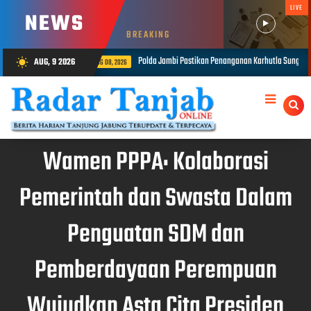
LIVE
NEWS
BREAKING
Jambi Pastikan Penanganan Karhutla Sungai Gelam Maksimal
1.848 Per
AUG, 9 2026
wb_sunny
AUG 08, 2026
Wamen PPPA: Kolaborasi
Pemerintah dan Swasta Dalam
Penguatan SDM dan
Pemberdayaan Perempuan
Wujudkan Asta Cita Presiden