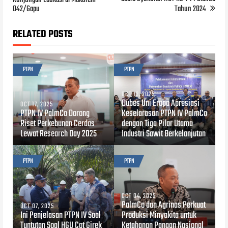
Kunjungan Edukasi di Makorem
042/Gapu
Tahun 2024
RELATED POSTS
PTPN
PTPN
OCT 13, 2025
Dubes Uni Eropa Apresiasi
OCT 17, 2025
PTPN IV PalmCo Dorong
Keselarasan PTPN IV PalmCo
Riset Perkebunan Cerdas
dengan Tiga Pilar Utama
Lewat Research Day 2025
Industri Sawit Berkelanjutan
PTPN
PTPN
OCT 04, 2025
PalmCo dan Agrinas Perkuat
OCT 07, 2025
Ini Penjelasan PTPN IV Soal
Produksi Minyakita untuk
Tuntutan Soal HGU Cot Girek
Ketahanan Pangan Nasional