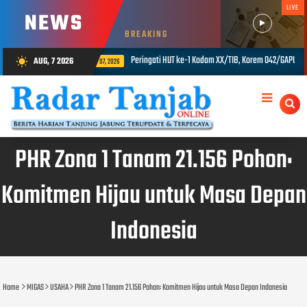
LIVE
NEWS
BREAKING
ti HUT ke-1 Kodam XX/TIB, Korem 042/GAPU Gelar Donor Darah di Makodim 0415/Jambi
AUG, 7 2026
wb_sunny
PHR Zona 1 Tanam 21.156 Pohon:
Komitmen Hijau untuk Masa Depan
Indonesia
Home
MIGAS
USAHA
PHR Zona 1 Tanam 21.156 Pohon: Komitmen Hijau untuk Masa Depan Indonesia