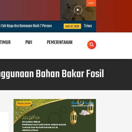
LIVE
ik 7 Persen
Triwulan II 2026, Ombudsman Jambi Peringkat 3 Nasional P
AUG 07, 2026
 TIMUR
PWI
PEMERINTAHAN
nggunaan Bahan Bakar Fosil