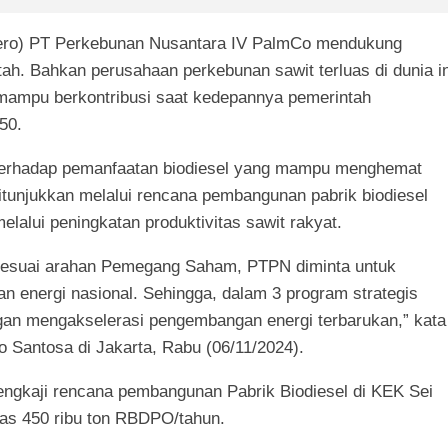
sero) PT Perkebunan Nusantara IV PalmCo mendukung
ah. Bahkan perusahaan perkebunan sawit terluas di dunia in
 mampu berkontribusi saat kedepannya pemerintah
50.
terhadap pemanfaatan biodiesel yang mampu menghemat
itunjukkan melalui rencana pembangunan pabrik biodiesel
lalui peningkatan produktivitas sawit rakyat.
n sesuai arahan Pemegang Saham, PTPN diminta untuk
n energi nasional. Sehingga, dalam 3 program strategis
gan mengakselerasi pengembangan energi terbarukan,” kata
Santosa di Jakarta, Rabu (06/11/2024).
ngkaji rencana pembangunan Pabrik Biodiesel di KEK Sei
as 450 ribu ton RBDPO/tahun.