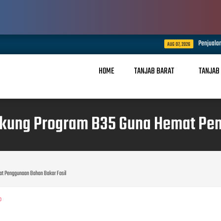
Penjualan Teh Kayu Aro Kemasan Na
AUG 07, 2026
HOME
TANJAB BARAT
TANJAB
ukung Program B35 Guna Hemat Pe
at Penggunaan Bahan Bakar Fosil
0