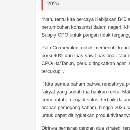
2025
“Nah, tentu kita percaya Kebijakan B40
pertumbuhan konsumsi dalam negeri, kh
Supply CPO untuk pangan tidak tergangg
PalmCo meyakini untuk memenuhi kebutuh
porsi 40% dari luas sawit nasional, tapi 
CPO/Ha/Tahun, perlu ditingkatkan agar
tercukupi .
“Kita semua paham bahwa rendahnya pro
rakyat yang sudah tua bahkan renta. Ma
pemerintah, menjadi solusi terbaik dala
arahan pemegang saham, hingga 2026 na
untuk dapat ditingkatkan produktivitasny
Dirinya berharap dengan dua strategi t