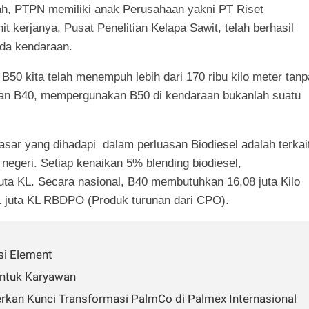
h, PTPN memiliki anak Perusahaan yakni PT Riset
 kerjanya, Pusat Penelitian Kelapa Sawit, telah berhasil
ada kendaraan.
l B50 kita telah menempuh lebih dari 170 ribu kilo meter tanp
nkan B40, mempergunakan B50 di kendaraan bukanlah suatu
ar yang dihadapi dalam perluasan Biodiesel adalah terkai
egeri. Setiap kenaikan 5% blending biodiesel,
ta KL. Secara nasional, B40 membutuhkan 16,08 juta Kilo
1 juta KL RBDPO (Produk turunan dari CPO).
si Element
Untuk Karyawan
rkan Kunci Transformasi PalmCo di Palmex Internasional