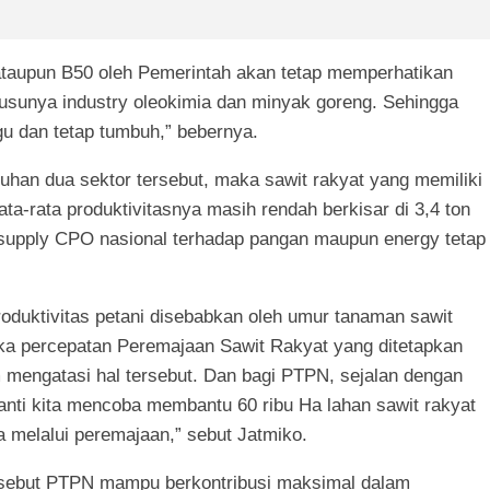
 ataupun B50 oleh Pemerintah akan tetap memperhatikan
usunya industry oleokimia dan minyak goreng. Sehingga
u dan tetap tumbuh,” bebernya.
an dua sektor tersebut, maka sawit rakyat yang memiliki
rata-rata produktivitasnya masih rendah berkisar di 3,4 ton
 supply CPO nasional terhadap pangan maupun energy tetap
duktivitas petani disebabkan oleh umur tanaman sawit
ka percepatan Peremajaan Sawit Rakyat yang ditetapkan
m mengatasi hal tersebut. Dan bagi PTPN, sejalan dengan
nti kita mencoba membantu 60 ribu Ha lahan sawit rakyat
a melalui peremajaan,” sebut Jatmiko.
ersebut PTPN mampu berkontribusi maksimal dalam