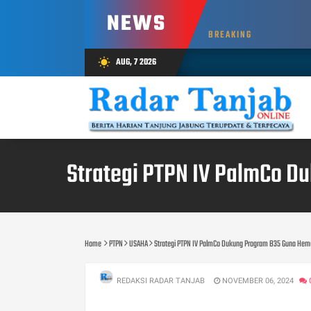
NEWS
BREAKING
AUG, 7 2026
wb_sunny
Strategi PTPN IV PalmCo D
Home
PTPN
USAHA
Strategi PTPN IV PalmCo Dukung Program B35 Guna Hem
REDAKSI RADAR TANJAB
NOVEMBER 06, 2024