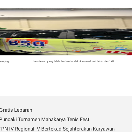
disamping kendaraan yang telah berhasil melakukan road test lebih dari 17
 Gratis Lebaran
 Puncaki Turnamen Mahakarya Tenis Fest
PTPN IV Regional IV Bertekad Sejahterakan Karyawan