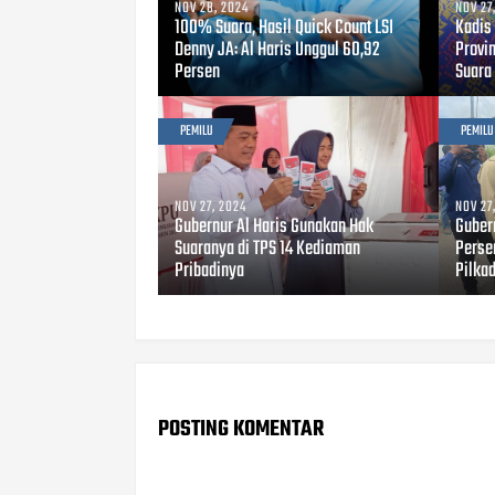
NOV 28, 2024
NOV 27
100% Suara, Hasil Quick Count LSI
Kadis
Denny JA: Al Haris Unggul 60,92
Provi
Persen
Suara 
PEMILU
PEMILU
NOV 27, 2024
NOV 27
Gubernur Al Haris Gunakan Hak
Guber
Suaranya di TPS 14 Kediaman
Perse
Pribadinya
Pilka
POSTING KOMENTAR