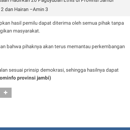
aan Hadirkan 20 Paguyuban Etnis di Provinsi Jambi
 2 dan Hairan –Amin 3
pkan hasil pemilu dapat diterima oleh semua pihak tanpa
ugikan masyarakat.
askan bahwa pihaknya akan terus memantau perkembangan
jalan sesuai prinsip demokrasi, sehingga hasilnya dapat
ominfo provinsi jambi)