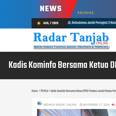
NEWS
BREAKING
Triwulan II 2026, Ombudsman Jambi Peringkat 3 Nasional Penyelesaian Laporan
AUG, 7 2026
wb_sunny
07, 2026
Kadis Kominfo Bersama Ketua DP
Home
PEMILU
Kadis Kominfo Bersama Ketua DPRD Provinsi Jambi Pantau Perh
REDAKSI RADAR TANJAB
NOVEMBER 27, 2024