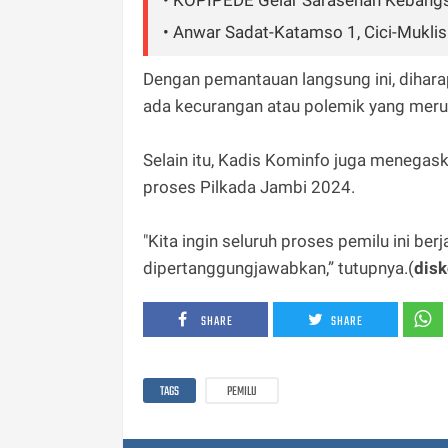
• KOPIPEDE Gelar Sarasehan Kebangs
• Anwar Sadat-Katamso 1, Cici-Muklis
Dengan pemantauan langsung ini, dihara
ada kecurangan atau polemik yang mer
Selain itu, Kadis Kominfo juga meneg
proses Pilkada Jambi 2024.
"Kita ingin seluruh proses pemilu ini ber
dipertanggungjawabkan,” tutupnya.(
disk
SHARE
SHARE
TAGS
PEMILU