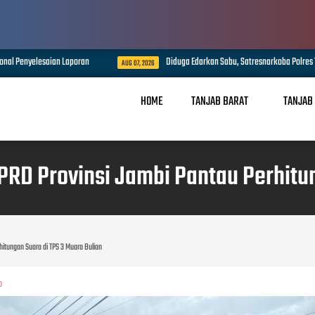
Diduga Edarkan Sabu, Satresnarkoba Polres Tanjab Barat Amankan Seorang 
AUG 07, 2026
HOME
TANJAB BARAT
TANJAB
RD Provinsi Jambi Pantau Perhitun
itungan Suara di TPS 3 Muara Bulian
0