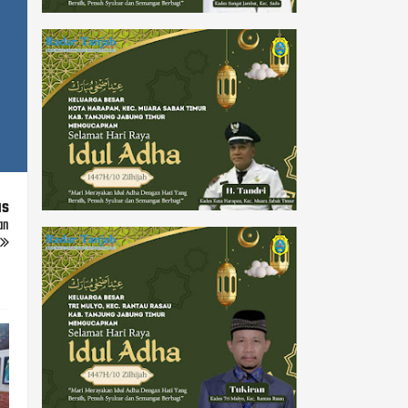
us
an