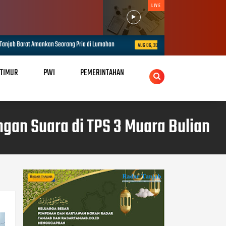
LIVE
Pria di Lumahan
Polda Jambi Matangkan Pengamanan Presisi Merdeka Ru
AUG 06, 2026
 TIMUR
PWI
PEMERINTAHAN
gan Suara di TPS 3 Muara Bulian