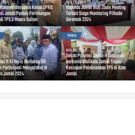
, 2024
NOV 27, 2024
 Kominfo Bersama Ketua DPRD
Kapolda Jambi Ikuti Zoom Meeting
nsi Jambi Pantau Perhitungan
Terkait Siaga Monitoring Pilkada
di TPS 3 Muara Bulian
Serentak 2024
PEMILU
NOV 26, 2024
Sekda Provinsi Jambi H Sudirman
, 2024
nur H Al Haris Berharap 90
bersama Walikota Jambi Tinjau
n Partisipasi Masyarakat di
Kesiapan Pelaksanaan TPS di Kota
da Jambi 2024
Jambi