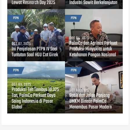
Lewat Research Day 2025
Industri Sawit Berkelanjutan
PTPN
PTPN
OCT 04, 2025
PalmCo dan Agrinas Perkuat
OCT 07, 2025
Ini Penjelasan PTPN IV Soal
Produksi Minyakita untuk
Tuntutan Soal HGU Cot Girek
Ketahanan Pangan Nasional
PTPN
PTPN
OCT 03, 2025
Produksi Teh Tembus 10.325
OCT 03, 2025
Ton, PalmCo Perkuat Daya
Batik dan Jalan Panjang
Saing Indonesia di Pasar
UMKM Binaan PalmCo
Global
Menembus Pasar Modern