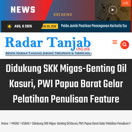
LIVE
NEWS
BREAKING
 Jambi Pastikan Penanganan Karhutla Sungai Gelam Maksimal
1.848 Pe
AUG, 8 2026
wb_sunny
AUG 08, 2026
Didukung SKK Migas-Genting Oil
Kasuri, PWI Papua Barat Gelar
Pelatihan Penulisan Feature
Home
MIGAS
USAHA
Didukung SKK Migas-Genting Oil Kasuri, PWI Papua Barat Gelar Pelatihan Penulisan F