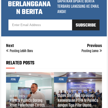
DAPATKAN UPDATE BERITA
BERLANGGANA
TERBARU LANGSUNG KE EMAIL
N BERITA
ANDA!
Next
Previous
Posting Lebih Baru
Posting Lama
RELATED POSTS
PTPN
PTPN
OCT 13, 2025
Dubes Uni Eropa Apresiasi
OCT 17, 2025
PTPN IV PalmCo Dorong
Keselarasan PTPN IV PalmCo
Riset Perkebunan Cerdas
dengan Tiga Pilar Utama