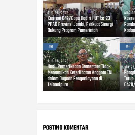
AUG 06, 2026
AUG 06
Kasrem 042/Gapu Hadiri HUT ke-23
Kasre
PPAD Provinsi Jambi, Perkuat Sinergi
Rombo
Dukung Program Pemerintah
Kodam
TNI
TNI
AUG 06, 2026
Hasil Pemeriksaan Sementara Tidak
JUL 27
Menemukan Keterlibatan Anggota TNI
Pangd
dalam Dugaan Penganiayaan di
Tutup
Telanaipura
0420/
POSTING KOMENTAR