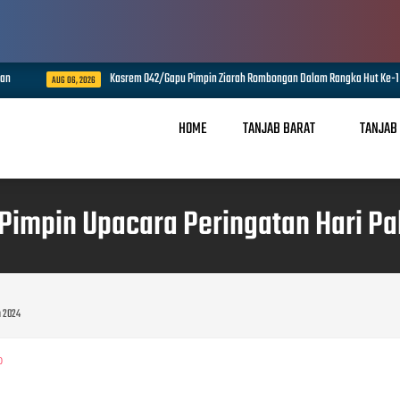
Kasrem 042/Gapu Pimpin Ziarah Rombongan Dalam Rangka Hut Ke-1 Kodam XX/Tuanku
 2026
HOME
TANJAB BARAT
TANJAB
impin Upacara Peringatan Hari P
n 2024
0