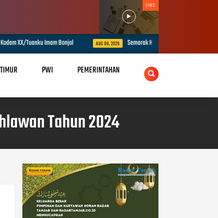
LIVE
 Imam Bonjol
Semarak HUT Ke-1 Kodam XX/TIB, Korem 042/Gapu Gelar Te
AUG 06, 2026
 TIMUR
PWI
PEMERINTAHAN
ahlawan Tahun 2024