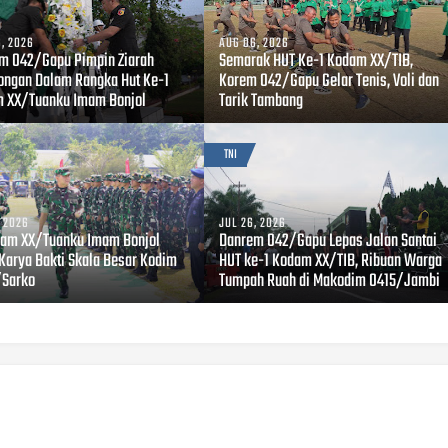
, 2026
AUG 06, 2026
m 042/Gapu Pimpin Ziarah
Semarak HUT Ke-1 Kodam XX/TIB,
ngan Dalam Rangka Hut Ke-1
Korem 042/Gapu Gelar Tenis, Voli dan
 XX/Tuanku Imam Bonjol
Tarik Tambang
TNI
, 2026
JUL 26, 2026
am XX/Tuanku Imam Bonjol
Danrem 042/Gapu Lepas Jalan Santai
 Karya Bakti Skala Besar Kodim
HUT ke-1 Kodam XX/TIB, Ribuan Warga
Sarko
Tumpah Ruah di Makodim 0415/Jambi