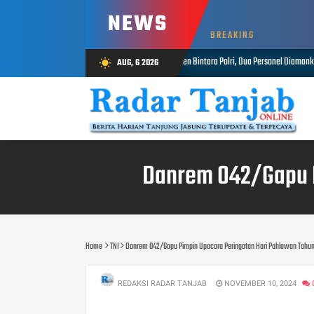
NEWS
BREAKING
ses Tegas Dugaan Penipuan Rekrutmen Bintara Polri, Dua Personel Diamankan
AUG, 6 2026
wb_sunny
AUG 06,
Danrem 042/Gapu P
Home
TNI
Danrem 042/Gapu Pimpin Upacara Peringatan Hari Pahlawan Tahu
REDAKSI RADAR TANJAB
NOVEMBER 10, 2024