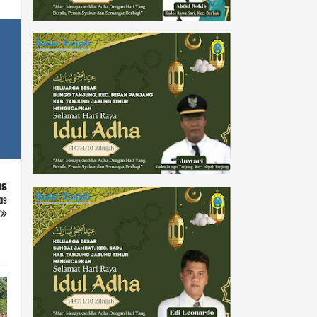
us
as