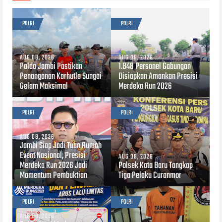
POLRI
POLRI
AUG 08, 2026
AUG 08, 2026
Polda Jambi Pastikan
1.848 Personel Gabungan
Penanganan Karhutla Sungai
Disiapkan Amankan Presisi
Gelam Maksimal
Merdeka Run 2026
POLRI
POLRI
AUG 08, 2026
Jambi Siap Jadi Tuan Rumah
Event Nasional, Presisi
AUG 08, 2026
Merdeka Run 2026 Jadi
Polsek Kota Baru Tangkap
Momentum Pembuktian
Tiga Pelaku Curanmor
POLRI
POLRI
AUG 08, 2026