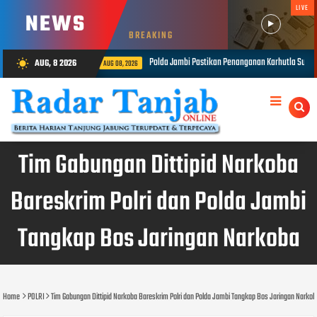
LIVE
NEWS
BREAKING
ambi Pastikan Penanganan Karhutla Sungai Gelam Maksimal
1.848 Pers
AUG, 8 2026
wb_sunny
AUG 08, 2026
Tim Gabungan Dittipid Narkoba
Bareskrim Polri dan Polda Jambi
Tangkap Bos Jaringan Narkoba
Home
POLRI
Tim Gabungan Dittipid Narkoba Bareskrim Polri dan Polda Jambi Tangkap Bos Jaringan Narko