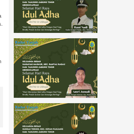
a
s.
n