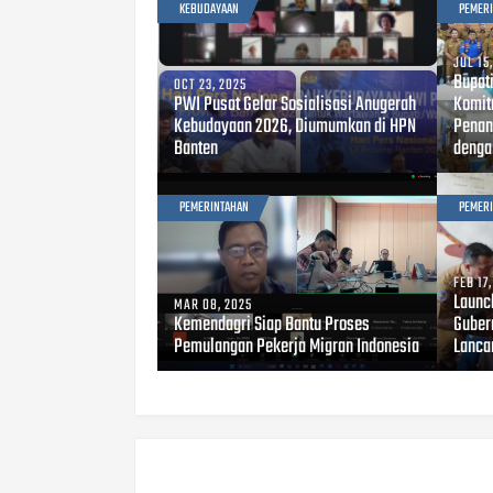
KEBUDAYAAN
PEMER
JUL 15
Bupat
OCT 23, 2025
PWI Pusat Gelar Sosialisasi Anugerah
Komit
Kebudayaan 2026, Diumumkan di HPN
Penan
Banten
denga
PEMERINTAHAN
PEMER
FEB 17
Launc
MAR 08, 2025
Kemendagri Siap Bantu Proses
Guber
Pemulangan Pekerja Migran Indonesia
Lanca