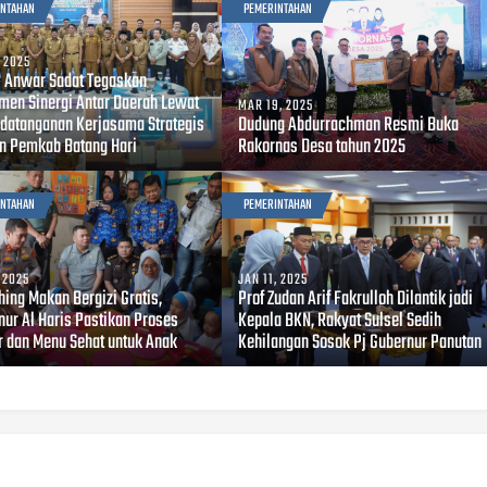
INTAHAN
PEMERINTAHAN
, 2025
i Anwar Sadat Tegaskan
men Sinergi Antar Daerah Lewat
MAR 19, 2025
datanganan Kerjasama Strategis
Dudung Abdurrachman Resmi Buka
n Pemkab Batang Hari
Rakornas Desa tahun 2025
INTAHAN
PEMERINTAHAN
, 2025
JAN 11, 2025
hing Makan Bergizi Gratis,
Prof Zudan Arif Fakrulloh Dilantik jadi
nur Al Haris Pastikan Proses
Kepala BKN, Rakyat Sulsel Sedih
r dan Menu Sehat untuk Anak
Kehilangan Sosok Pj Gubernur Panutan