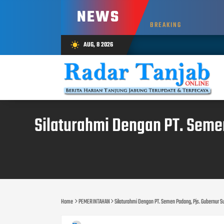
NEWS
BREAKING
AUG, 8 2026
wb_sunny
Silaturahmi Dengan PT. Seme
Home
PEMERINTAHAN
Silaturahmi Dengan PT. Semen Padang, Pjs. Gubernur 