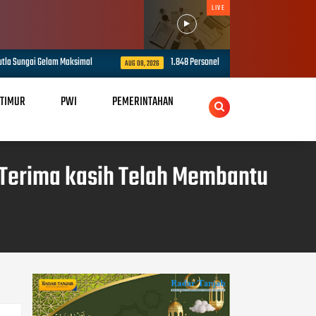
LIVE
simal
1.848 Personel Gabungan Disiapkan Amankan Presisi Merdeka Run
AUG 08, 2026
 TIMUR
PWI
PEMERINTAHAN
 Terima kasih Telah Membantu