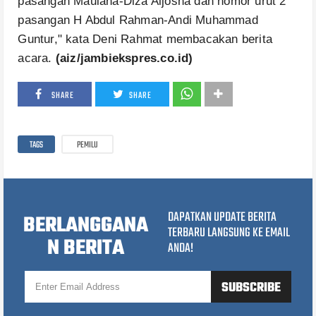
pasangan Maulana-Diza Aljosha dan nomor urut 2
pasangan H Abdul Rahman-Andi Muhammad
Guntur," kata Deni Rahmat membacakan berita
acara.
(aiz/jambiekspres.co.id)
SHARE
SHARE
TAGS
PEMILU
DAPATKAN UPDATE BERITA
BERLANGGANA
TERBARU LANGSUNG KE EMAIL
N BERITA
ANDA!