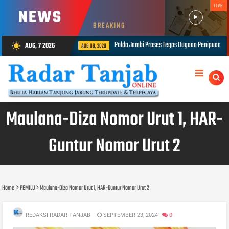
LIVE
NEWS
BREAKING
bi Proses Tegas Dugaan Penipuan Rekrutmen Bintara Polri, Dua Personel Diamankan
AUG, 7 2026
wb_sunny
Maulana-Diza Nomor Urut 1, HAR-
Guntur Nomor Urut 2
Home
PEMILU
Maulana-Diza Nomor Urut 1, HAR-Guntur Nomor Urut 2
REDAKSI RADAR TANJAB
SEPTEMBER 23, 2024
0