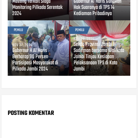
Meeting Terkait Siaga
Gubernur Al Haris Gunakan
Monitoring Pilkada Serentak
Hak Suaranya di TPS 14
2024
Kediaman Pribadinya
PEMILU
PEMILU
NOV 26, 2024
Sekda Provinsi Jambi H
NOV 27, 2024
Gubernur H Al Haris
Sudirman bersama Walikota
Berharap 90 Persen
Jambi Tinjau Kesiapan
Partisipasi Masyarakat di
Pelaksanaan TPS di Kota
Pilkada Jambi 2024
Jambi
POSTING KOMENTAR