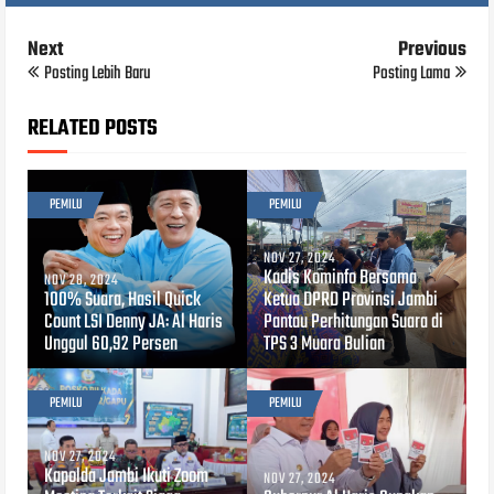
Next
Previous
Posting Lebih Baru
Posting Lama
RELATED POSTS
PEMILU
PEMILU
NOV 27, 2024
Kadis Kominfo Bersama
NOV 28, 2024
100% Suara, Hasil Quick
Ketua DPRD Provinsi Jambi
Count LSI Denny JA: Al Haris
Pantau Perhitungan Suara di
Unggul 60,92 Persen
TPS 3 Muara Bulian
PEMILU
PEMILU
NOV 27, 2024
Kapolda Jambi Ikuti Zoom
NOV 27, 2024