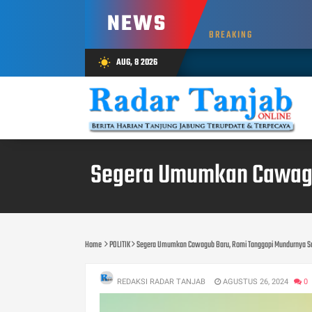
NEWS
BREAKING
AUG, 8 2026
wb_sunny
Segera Umumkan Cawagub
Home
POLITIK
Segera Umumkan Cawagub Baru, Romi Tanggapi Mundurnya Sani
REDAKSI RADAR TANJAB
AGUSTUS 26, 2024
0