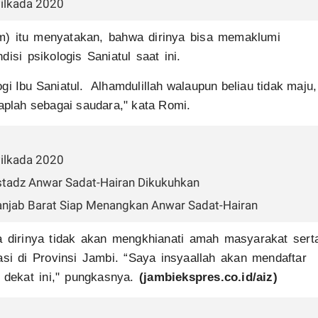
ilkada 2020
im) itu menyatakan, bahwa dirinya bisa memaklumi
si psikologis Saniatul saat ini.
i Ibu Saniatul. Alhamdulillah walaupun beliau tidak maju,
aplah sebagai saudara," kata Romi.
ilkada 2020
stadz Anwar Sadat-Hairan Dikukuhkan
anjab Barat Siap Menangkan Anwar Sadat-Hairan
 dirinya tidak akan mengkhianati amah masyarakat sert
i di Provinsi Jambi. “Saya insyaallah akan mendaftar
 dekat ini," pungkasnya.
(jambiekspres.co.id/aiz)