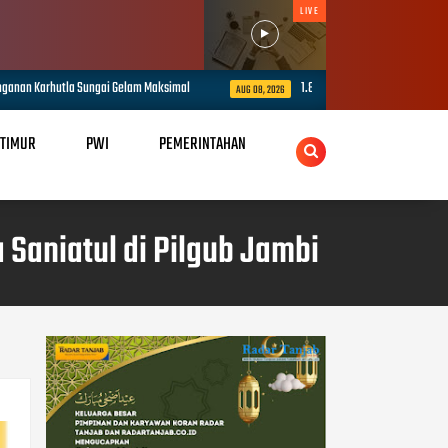
LIVE
lam Maksimal
1.848 Personel Gabungan Disiapkan Amankan Presisi Mer
AUG 08, 2026
 TIMUR
PWI
PEMERINTAHAN
aniatul di Pilgub Jambi