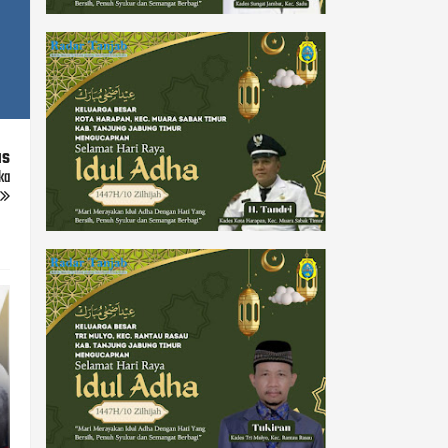
us
ka