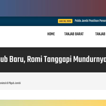
Polda Jambi Pastikan Penanganan Karhutla Sungai Ge
AUG 08, 2026
HOME
TANJAB BARAT
TANJAB
 Baru, Romi Tanggapi Mundurnya S
atul di Pilgub Jambi