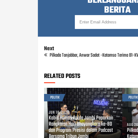
BERLANGGAN
BERITA
Next
Pilkada Tanjabbar, Anwar Sadat -Katamso Terima B1-K
RELATED POSTS
POLITIK
POLITIK
JUN 18, 2026
Kabid Humas Polda Jambi Paparkan
Rangkaian Hari Bhayangkara ke-80
AUG 26
dan Program Presisi dalam Podcast
Pilka
Bersama Tribun Jambi
Katam