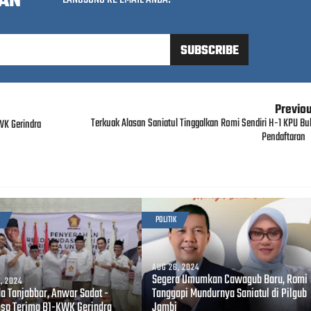
AN
Previo
Terkuak Alasan Saniatul Tinggalkan Romi Sendiri H-1 KPU Bu
WK Gerindra
Pendaftaran
POLITIK
AUG 26, 2024
Segera Umumkan Cawagub Baru, Romi
, 2024
da Tanjabbar, Anwar Sadat -
Tanggapi Mundurnya Saniatul di Pilgub
so Terima B1-KWK Gerindra
Jambi