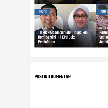
POLITIK
POLITIK
AUG 26, 2024
AUG 23
Terkuak Alasan Saniatul Tinggalkan
Parta
Romi Sendiri H-1 KPU Buka
Subian
Pendaftaran
Jambi
POSTING KOMENTAR