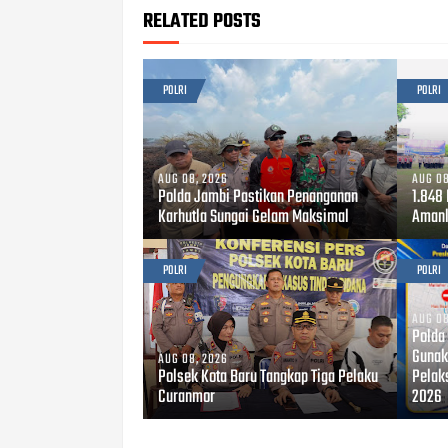
RELATED POSTS
POLRI
POLRI
AUG 08, 2026
AUG 08
Polda Jambi Pastikan Penanganan
1.848
Karhutla Sungai Gelam Maksimal
Amank
POLRI
POLRI
AUG 08
Polda
Gunak
AUG 08, 2026
Polsek Kota Baru Tangkap Tiga Pelaku
Pelak
Curanmor
2026