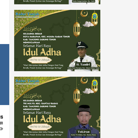
us
an