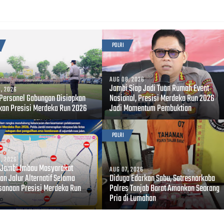
POLRI
AUG 08, 2026
Jambi Siap Jadi Tuan Rumah Event
, 2026
 Personel Gabungan Disiapkan
Nasional, Presisi Merdeka Run 2026
an Presisi Merdeka Run 2026
Jadi Momentum Pembuktian
POLRI
, 2026
 Jambi Imbau Masyarakat
AUG 07, 2026
an Jalur Alternatif Selama
Diduga Edarkan Sabu, Satresnarkoba
sanaan Presisi Merdeka Run
Polres Tanjab Barat Amankan Seorang
Pria di Lumahan